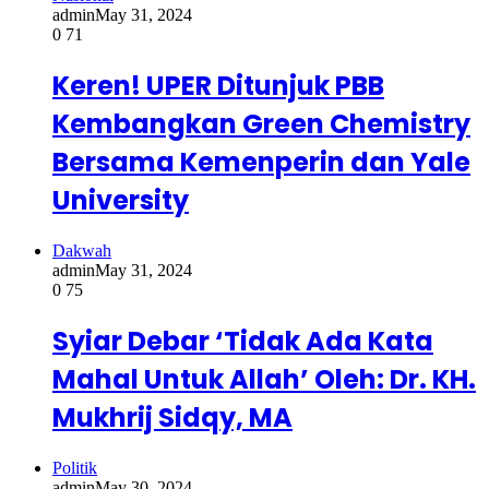
admin
May 31, 2024
0
71
Keren! UPER Ditunjuk PBB
Kembangkan Green Chemistry
Bersama Kemenperin dan Yale
University
Dakwah
admin
May 31, 2024
0
75
Syiar Debar ‘Tidak Ada Kata
Mahal Untuk Allah’ Oleh: Dr. KH.
Mukhrij Sidqy, MA
Politik
admin
May 30, 2024