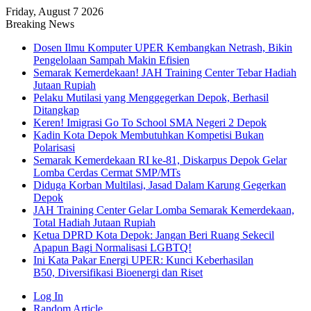
Friday, August 7 2026
Breaking News
Dosen Ilmu Komputer UPER Kembangkan Netrash, Bikin
Pengelolaan Sampah Makin Efisien
Semarak Kemerdekaan! JAH Training Center Tebar Hadiah
Jutaan Rupiah
Pelaku Mutilasi yang Menggegerkan Depok, Berhasil
Ditangkap
Keren! Imigrasi Go To School SMA Negeri 2 Depok
Kadin Kota Depok Membutuhkan Kompetisi Bukan
Polarisasi
Semarak Kemerdekaan RI ke-81, Diskarpus Depok Gelar
Lomba Cerdas Cermat SMP/MTs
Diduga Korban Multilasi, Jasad Dalam Karung Gegerkan
Depok
JAH Training Center Gelar Lomba Semarak Kemerdekaan,
Total Hadiah Jutaan Rupiah
Ketua DPRD Kota Depok: Jangan Beri Ruang Sekecil
Apapun Bagi Normalisasi LGBTQ!
Ini Kata Pakar Energi UPER: Kunci Keberhasilan
B50, Diversifikasi Bioenergi dan Riset
Log In
Random Article