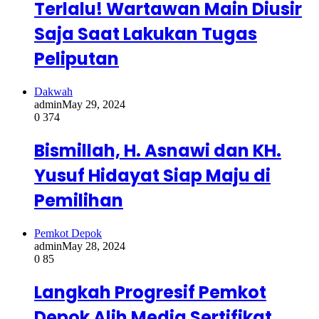
Terlalu! Wartawan Main Diusir
Saja Saat Lakukan Tugas
Peliputan
Dakwah
admin
May 29, 2024
0
374
Bismillah, H. Asnawi dan KH.
Yusuf Hidayat Siap Maju di
Pemilihan
Pemkot Depok
admin
May 28, 2024
0
85
Langkah Progresif Pemkot
Depok Alih Media Sertifikat