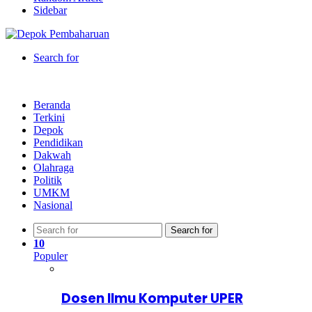
Sidebar
Search for
Beranda
Terkini
Depok
Pendidikan
Dakwah
Olahraga
Politik
UMKM
Nasional
Search for
10
Populer
Dosen Ilmu Komputer UPER