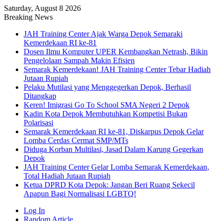
Saturday, August 8 2026
Breaking News
JAH Training Center Ajak Warga Depok Semaraki
Kemerdekaan RI ke-81
Dosen Ilmu Komputer UPER Kembangkan Netrash, Bikin
Pengelolaan Sampah Makin Efisien
Semarak Kemerdekaan! JAH Training Center Tebar Hadiah
Jutaan Rupiah
Pelaku Mutilasi yang Menggegerkan Depok, Berhasil
Ditangkap
Keren! Imigrasi Go To School SMA Negeri 2 Depok
Kadin Kota Depok Membutuhkan Kompetisi Bukan
Polarisasi
Semarak Kemerdekaan RI ke-81, Diskarpus Depok Gelar
Lomba Cerdas Cermat SMP/MTs
Diduga Korban Multilasi, Jasad Dalam Karung Gegerkan
Depok
JAH Training Center Gelar Lomba Semarak Kemerdekaan,
Total Hadiah Jutaan Rupiah
Ketua DPRD Kota Depok: Jangan Beri Ruang Sekecil
Apapun Bagi Normalisasi LGBTQ!
Log In
Random Article