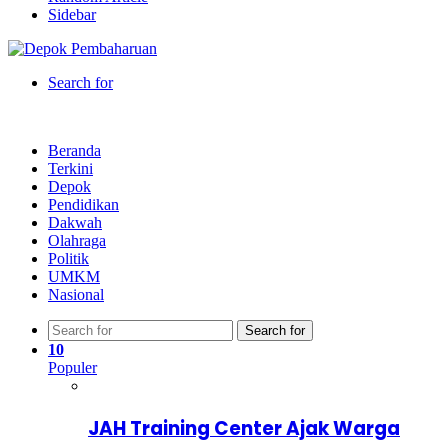
Sidebar
Search for
Beranda
Terkini
Depok
Pendidikan
Dakwah
Olahraga
Politik
UMKM
Nasional
Search for
10
Populer
JAH Training Center Ajak Warga