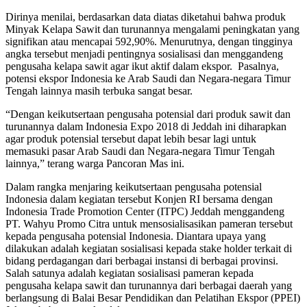
Dirinya menilai, berdasarkan data diatas diketahui bahwa produk
Minyak Kelapa Sawit dan turunannya mengalami peningkatan yang
signifikan atau mencapai 592,90%. Menurutnya, dengan tingginya
angka tersebut menjadi pentingnya sosialisasi dan menggandeng
pengusaha kelapa sawit agar ikut aktif dalam ekspor. Pasalnya,
potensi ekspor Indonesia ke Arab Saudi dan Negara-negara Timur
Tengah lainnya masih terbuka sangat besar.
“Dengan keikutsertaan pengusaha potensial dari produk sawit dan
turunannya dalam Indonesia Expo 2018 di Jeddah ini diharapkan
agar produk potensial tersebut dapat lebih besar lagi untuk
memasuki pasar Arab Saudi dan Negara-negara Timur Tengah
lainnya,” terang warga Pancoran Mas ini.
Dalam rangka menjaring keikutsertaan pengusaha potensial
Indonesia dalam kegiatan tersebut Konjen RI bersama dengan
Indonesia Trade Promotion Center (ITPC) Jeddah menggandeng
PT. Wahyu Promo Citra untuk mensosialisasikan pameran tersebut
kepada pengusaha potensial Indonesia. Diantara upaya yang
dilakukan adalah kegiatan sosialisasi kepada stake holder terkait di
bidang perdagangan dari berbagai instansi di berbagai provinsi.
Salah satunya adalah kegiatan sosialisasi pameran kepada
pengusaha kelapa sawit dan turunannya dari berbagai daerah yang
berlangsung di Balai Besar Pendidikan dan Pelatihan Ekspor (PPEI)