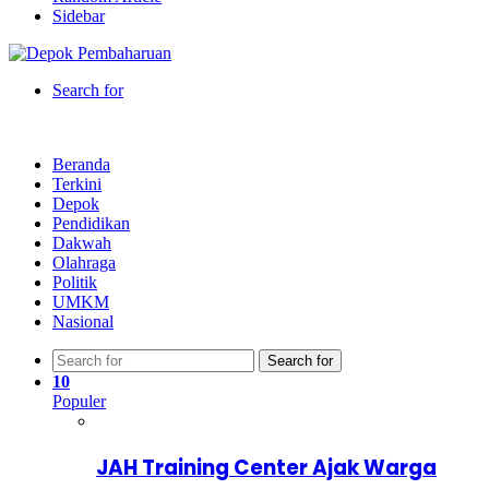
Sidebar
Search for
Beranda
Terkini
Depok
Pendidikan
Dakwah
Olahraga
Politik
UMKM
Nasional
Search for
10
Populer
JAH Training Center Ajak Warga