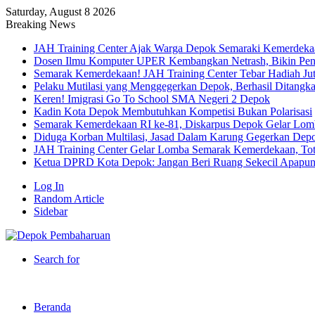
Saturday, August 8 2026
Breaking News
JAH Training Center Ajak Warga Depok Semaraki Kemerdeka
Dosen Ilmu Komputer UPER Kembangkan Netrash, Bikin Peng
Semarak Kemerdekaan! JAH Training Center Tebar Hadiah Ju
Pelaku Mutilasi yang Menggegerkan Depok, Berhasil Ditangk
Keren! Imigrasi Go To School SMA Negeri 2 Depok
Kadin Kota Depok Membutuhkan Kompetisi Bukan Polarisasi
Semarak Kemerdekaan RI ke-81, Diskarpus Depok Gelar Lo
Diduga Korban Multilasi, Jasad Dalam Karung Gegerkan Dep
JAH Training Center Gelar Lomba Semarak Kemerdekaan, Tot
Ketua DPRD Kota Depok: Jangan Beri Ruang Sekecil Apapu
Log In
Random Article
Sidebar
Search for
Beranda