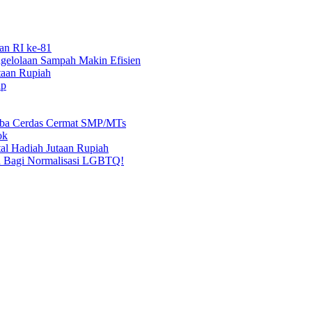
an RI ke-81
elolaan Sampah Makin Efisien
taan Rupiah
ap
mba Cerdas Cermat SMP/MTs
ok
al Hadiah Jutaan Rupiah
n Bagi Normalisasi LGBTQ!