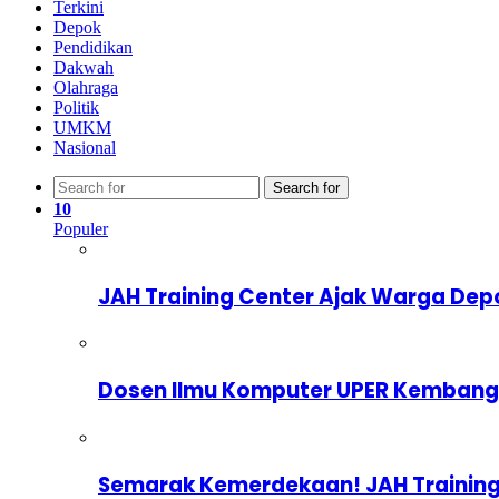
Terkini
Depok
Pendidikan
Dakwah
Olahraga
Politik
UMKM
Nasional
Search for
10
Populer
JAH Training Center Ajak Warga Dep
Dosen Ilmu Komputer UPER Kembangka
Semarak Kemerdekaan! JAH Training