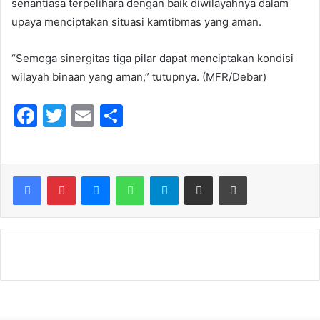
senantiasa terpelihara dengan baik diwilayahnya dalam
upaya menciptakan situasi kamtibmas yang aman.
“Semoga sinergitas tiga pilar dapat menciptakan kondisi
wilayah binaan yang aman,” tutupnya. (MFR/Debar)
F
T
E
S
a
w
m
h
c
itt
ai
ar
e
er
l
e
Messenger
WhatsApp
Telegram
Share via Email
Print
b
o
o
k