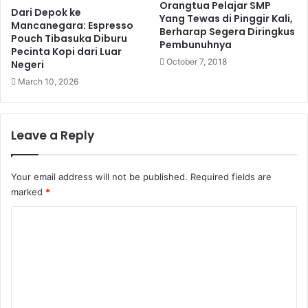
Orangtua Pelajar SMP
Dari Depok ke
Yang Tewas di Pinggir Kali,
Mancanegara: Espresso
Berharap Segera Diringkus
Pouch Tibasuka Diburu
Pembunuhnya
Pecinta Kopi dari Luar
October 7, 2018
Negeri
March 10, 2026
Leave a Reply
Your email address will not be published.
Required fields are
marked
*
C
o
m
m
e