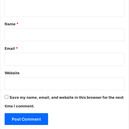
n
t
*
Name
*
Email
*
Website
Save my name, email, and website in this browser for the next
time I comment.