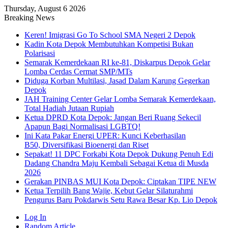
Thursday, August 6 2026
Breaking News
Keren! Imigrasi Go To School SMA Negeri 2 Depok
Kadin Kota Depok Membutuhkan Kompetisi Bukan
Polarisasi
Semarak Kemerdekaan RI ke-81, Diskarpus Depok Gelar
Lomba Cerdas Cermat SMP/MTs
Diduga Korban Multilasi, Jasad Dalam Karung Gegerkan
Depok
JAH Training Center Gelar Lomba Semarak Kemerdekaan,
Total Hadiah Jutaan Rupiah
Ketua DPRD Kota Depok: Jangan Beri Ruang Sekecil
Apapun Bagi Normalisasi LGBTQ!
Ini Kata Pakar Energi UPER: Kunci Keberhasilan
B50, Diversifikasi Bioenergi dan Riset
Sepakat! 11 DPC Forkabi Kota Depok Dukung Penuh Edi
Dadang Chandra Maju Kembali Sebagai Ketua di Musda
2026
Gerakan PINBAS MUI Kota Depok: Ciptakan TIPE NEW
Ketua Terpilih Bang Wajie, Kebut Gelar Silaturahmi
Pengurus Baru Pokdarwis Setu Rawa Besar Kp. Lio Depok
Log In
Random Article