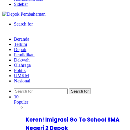
Sidebar
Search for
Beranda
Terkini
Depok
Pendidikan
Dakwah
Olahraga
Politik
UMKM
Nasional
Search for
10
Populer
Keren! Imigrasi Go To School SMA
Negeri 2 Depok