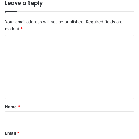
Leave a Reply
Your email address will not be published.
Required fields are
marked
*
C
o
m
m
e
n
t
*
Name
*
Email
*