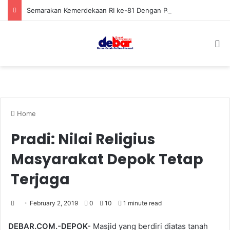
Semarakan Kemerdekaan RI ke-81 Dengan Pasang Bendera dan Umbul-Umbul, Kebersihan Tetap Dijaga
S
Home
Pradi: Nilai Religius
Masyarakat Depok Tetap
Terjaga
February 2, 2019
0
10
1 minute read
DEBAR.COM.-DEPOK-
Masjid yang berdiri diatas tanah