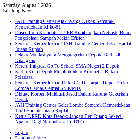
Saturday, August 8 2026
Breaking News
JAH Training Center Ajak Warga Depok Semaraki
Kemerdekaan RI ke-81
Dosen Ilmu Komputer UPER Kembangkan Netrash, Bikin
Pengelolaan Sampah Makin Efisien
Semarak Kemerdekaan! JAH Training Center Tebar Hadiah
Jutaan Rupiah
Pelaku Mutilasi yang Menggegerkan Depok, Berhasil
Ditangkap
Keren! Imigrasi Go To School SMA Negeri 2 Depok
Kadin Kota Depok Membutuhkan Kompetisi Bukan
Polarisasi
Semarak Kemerdekaan RI ke-81, Diskarpus Depok Gelar
Lomba Cerdas Cermat SMP/MTs
Diduga Korban Multilasi, Jasad Dalam Karung Gegerkan
Depok
JAH Training Center Gelar Lomba Semarak Kemerdekaan,
Total Hadiah Jutaan Rupiah
Ketua DPRD Kota Depok: Jangan Beri Ruang Sekecil
Apapun Bagi Normalisasi LGBTQ!
Log In
Random Article