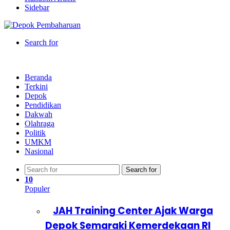
Sidebar
Search for
Beranda
Terkini
Depok
Pendidikan
Dakwah
Olahraga
Politik
UMKM
Nasional
Search for
10
Populer
JAH Training Center Ajak Warga
Depok Semaraki Kemerdekaan RI