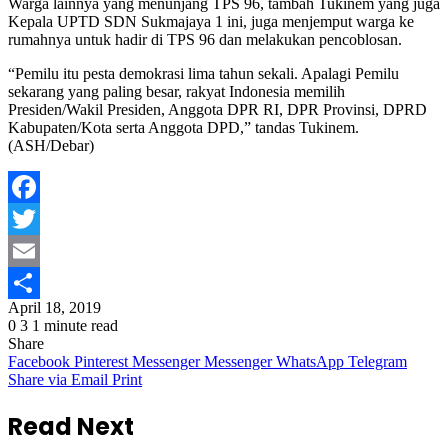
Warga lainnya yang menunjang TPS 96, tambah Tukinem yang juga
Kepala UPTD SDN Sukmajaya 1 ini, juga menjemput warga ke
rumahnya untuk hadir di TPS 96 dan melakukan pencoblosan.
“Pemilu itu pesta demokrasi lima tahun sekali. Apalagi Pemilu
sekarang yang paling besar, rakyat Indonesia memilih
Presiden/Wakil Presiden, Anggota DPR RI, DPR Provinsi, DPRD
Kabupaten/Kota serta Anggota DPD,” tandas Tukinem.
(ASH/Debar)
Facebook
Twitter
Email
April 18, 2019
Share
0
3
1 minute read
Share
Facebook
Pinterest
Messenger
Messenger
WhatsApp
Telegram
Share via Email
Print
Read Next