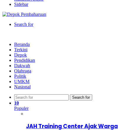
Sidebar
Search for
Beranda
Terkini
Depok
Pendidikan
Dakwah
Olahraga
Politik
UMKM
Nasional
Search for
10
Populer
JAH Training Center Ajak Warga