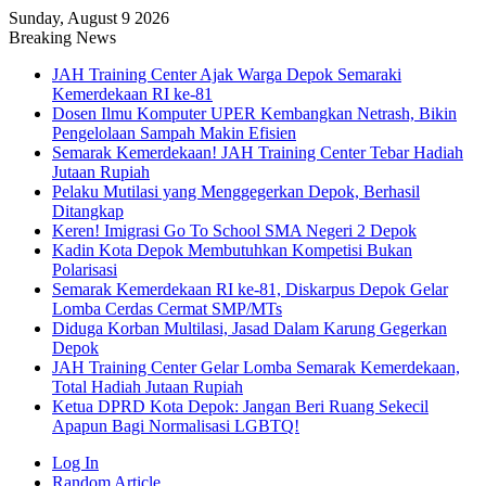
Sunday, August 9 2026
Breaking News
JAH Training Center Ajak Warga Depok Semaraki
Kemerdekaan RI ke-81
Dosen Ilmu Komputer UPER Kembangkan Netrash, Bikin
Pengelolaan Sampah Makin Efisien
Semarak Kemerdekaan! JAH Training Center Tebar Hadiah
Jutaan Rupiah
Pelaku Mutilasi yang Menggegerkan Depok, Berhasil
Ditangkap
Keren! Imigrasi Go To School SMA Negeri 2 Depok
Kadin Kota Depok Membutuhkan Kompetisi Bukan
Polarisasi
Semarak Kemerdekaan RI ke-81, Diskarpus Depok Gelar
Lomba Cerdas Cermat SMP/MTs
Diduga Korban Multilasi, Jasad Dalam Karung Gegerkan
Depok
JAH Training Center Gelar Lomba Semarak Kemerdekaan,
Total Hadiah Jutaan Rupiah
Ketua DPRD Kota Depok: Jangan Beri Ruang Sekecil
Apapun Bagi Normalisasi LGBTQ!
Log In
Random Article