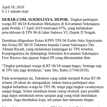
April 18, 2019
0
3
1 minute read
DEBAR.COM.-SUKMAJAYA, DEPOK-
Tingkat partisipasi
warga RT 06/18 Kelurahan Mekarjaya di Kecamatan Sukmajaya
pada Pemilu 17 April 2019 mencapai 97%, yang melakukan
pencoblosan di TPS 96 di Jalan Sadewa VI, Depok II Tengah.
Demikian dilaporkan Ketua KPPS TPS 96 Endro Joko Supriyanto
dan Ketua RT 06/18 Tukinem kepada Camat Sukmajaya Tito
Ahmad Riyadi, yang melakukan kunjungan ke TPS tersebut.
Kunjungannya itu didampingi Sekretaris Kecamatan Sukmajaya
Fery Birowo dan jajaran Satpol PP yang dikomandani Ikin.
“Tingkat partisipasi warga di RT 06/18 sangat bagus. Semoga saja
di TPS lain juga demikian,” kata Tito, Rabu (17/04/2019).
Pada kesempatan itu, Tukimem yang sudah menjadi Ketua RT 06
selama 28 tahun itu mengatakan, bukan hanya partisipasi atau
tingkat kehadiran warga ke TPS 96, tetapi juga tingkat swadayanya
sangat tinggi. Selain membuat tenda cukup ekslusif, para pemilih
juga dapat menikmati menu sarapan pagi yang telah disediakan
panitia. Juga disediakan kopi, teh panas dan minuman dingin.