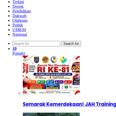
Terkini
Depok
Pendidikan
Dakwah
Olahraga
Politik
UMKM
Nasional
Search for
10
Populer
Semarak Kemerdekaan! JAH Training