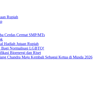
taan Rupiah
ap
mba Cerdas Cermat SMP/MTs
ok
al Hadiah Jutaan Rupiah
n Bagi Normalisasi LGBTQ!
ikasi Bioenergi dan Riset
ang Chandra Maju Kembali Sebagai Ketua di Musda 2026