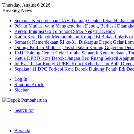
Thursday, August 6 2026
Breaking News
Semarak Kemerdekaan! JAH Training Center Tebar Hadiah Ju
Pelaku Mutilasi yang Menggegerkan Depok, Berhasil Ditangk
Keren! Imigrasi Go To School SMA Negeri 2 Depok
Kadin Kota Depok Membutuhkan Kompetisi Bukan Polarisasi
Semarak Kemerdekaan RI ke-81, Diskarpus Depok Gelar Lo
Diduga Korban Multilasi, Jasad Dalam Karung Gegerkan Dep
JAH Training Center Gelar Lomba Semarak Kemerdekaan, Tot
Ketua DPRD Kota Depok: Jangan Beri Ruang Sekecil Apapu
Ini Kata Pakar Energi UPER: Kunci Keberhasilan B50, Diversif
Sepakat! 11 DPC Forkabi Kota Depok Dukung Penuh Edi Dad
Log In
Random Article
Sidebar
Search for
Beranda