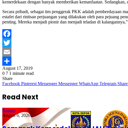
kemerdekaan dengan banyak memberikan kemanfaatan. Sedangkan, dal
Secara pribadi, sebagai tim penggerak PKK adalah pemberdayaan mas
estafet dari rintisan perjuangan yang dilakukan oleh para pejuang 
penting. Mereka menjadi pionir dan menjadi teladan di kalanganny
Facebook
Twitter
Email
August 17, 2019
Share
0
7
1 minute read
Share
Facebook
Pinterest
Messenger
Messenger
WhatsApp
Telegram
Share
Read Next
Ragam
August 6, 2026