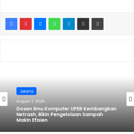
a
w
m
h
c
itt
ai
ar
e
er
l
e
Messenger
WhatsApp
Telegram
Share via Email
Print
b
o
o
k
Jakarta
August 7, 2026
Dosen Ilmu Komputer UPER Kembangkan
Netrash, Bikin Pengelolaan Sampah
Makin Efisien