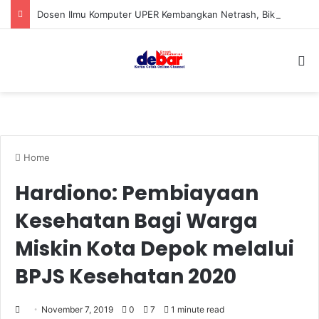
Dosen Ilmu Komputer UPER Kembangkan Netrash, Bikin Pengelolaan Sampah Makin Efisien
S
Home
Hardiono: Pembiayaan
Kesehatan Bagi Warga
Miskin Kota Depok melalui
BPJS Kesehatan 2020
November 7, 2019
0
7
1 minute read