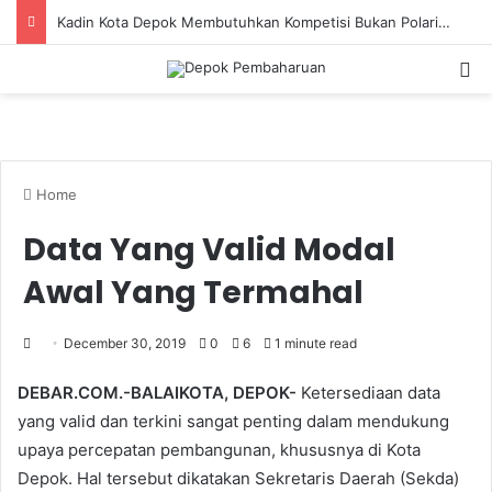
Semarak Kemerdekaan RI ke-81, Diskarpus Depok Gelar Lomba Cerdas Cermat SMP/MTs
S
Home
Data Yang Valid Modal
Awal Yang Termahal
December 30, 2019
0
6
1 minute read
DEBAR.COM.-BALAIKOTA, DEPOK-
Ketersediaan data
yang valid dan terkini sangat penting dalam mendukung
upaya percepatan pembangunan, khususnya di Kota
Depok. Hal tersebut dikatakan Sekretaris Daerah (Sekda)