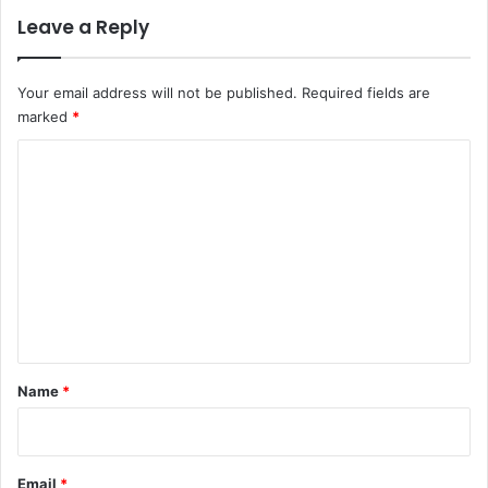
Leave a Reply
Your email address will not be published.
Required fields are
marked
*
C
o
m
m
e
n
t
*
Name
*
Email
*