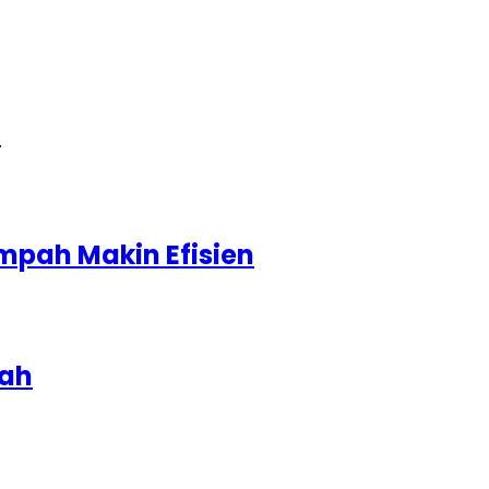
1
mpah Makin Efisien
iah