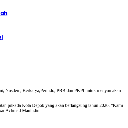
iah
Q!
akni, Nasdem, Berkarya,Perindo, PBB dan PKPI untuk menyamakan
latan pilkada Kota Depok yang akan berlangsung tahun 2020. “Kami
papar Achmad Mauludin.