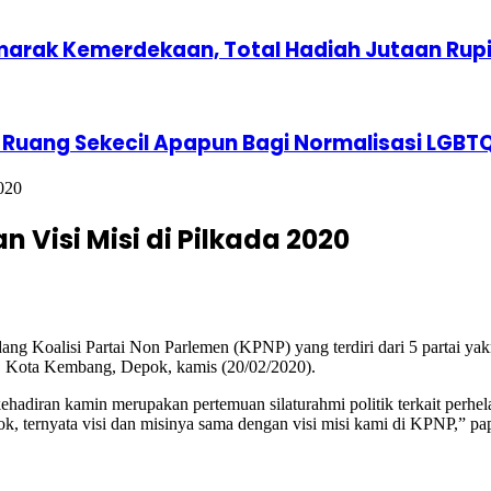
marak Kemerdekaan, Total Hadiah Jutaan Rup
 Ruang Sekecil Apapun Bagi Normalisasi LGBT
020
 Visi Misi di Pilkada 2020
g Koalisi Partai Non Parlemen (KPNP) yang terdiri dari 5 partai y
ar, Kota Kembang, Depok, kamis (20/02/2020).
adiran kamin merupakan pertemuan silaturahmi politik terkait perhe
k, ternyata visi dan misinya sama dengan visi misi kami di KPNP,” 