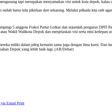
 mengusung tapi merupakan menyamakan visi untuk kota depok, kalau di
ah harus kita pikirkan dari sekarang. Melalui pilkada kita raih agar p
ampingi 5 anggota Fraksi Partai Golkar dan sejumlah pengurus DPD 
atau Wakil Walikota Depok dan menjelaskan visi serta misi kedepan un
g mereka miliki dalam pileg kemarin sama juga dengan lima kursi. Da
han Depok yang lebih baik lagi. (AR/Debar)
 via Email
Print