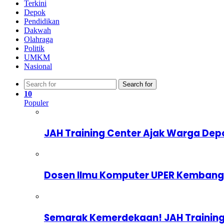
Terkini
Depok
Pendidikan
Dakwah
Olahraga
Politik
UMKM
Nasional
Search for
10
Populer
JAH Training Center Ajak Warga Dep
Dosen Ilmu Komputer UPER Kembangka
Semarak Kemerdekaan! JAH Training