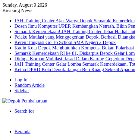
Sunday, August 9 2026
Breaking News
JAH Training Center Ajak Warga Depok Semaraki Kemerdeka
Dosen Ilmu Komputer UPER Kembangkan Netrash, Bikin Peng
Semarak Kemerdekaan! JAH Training Center Tebar Hadiah Ju
Pelaku Mutilasi yang Menggegerkan Depok, Berhasil Ditangk
Keren! Imigrasi Go To School SMA Negeri 2 Depok
Kadin Kota Depok Membutuhkan Kompetisi Bukan Polarisasi
Semarak Kemerdekaan RI ke-81, Diskarpus Depok Gelar Lo
Diduga Korban Multilasi, Jasad Dalam Karung Gegerkan Dep
JAH Training Center Gelar Lomba Semarak Kemerdekaan, Tot
Ketua DPRD Kota Depok: Jangan Beri Ruang Sekecil Apapu
Log In
Random Article
Sidebar
Search for
Beranda