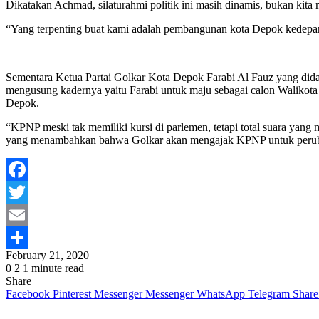
Dikatakan Achmad, silaturahmi politik ini masih dinamis, bukan kita
“Yang terpenting buat kami adalah pembangunan kota Depok kedepan sud
Sementara Ketua Partai Golkar Kota Depok Farabi Al Fauz yang did
mengusung kadernya yaitu Farabi untuk maju sebagai calon Walikota 
Depok.
“KPNP meski tak memiliki kursi di parlemen, tetapi total suara yan
yang menambahkan bahwa Golkar akan mengajak KPNP untuk peruba
Facebook
Twitter
Email
February 21, 2020
Share
0
2
1 minute read
Share
Facebook
Pinterest
Messenger
Messenger
WhatsApp
Telegram
Share