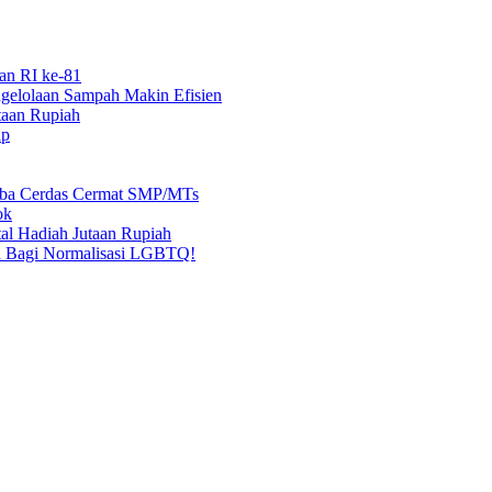
an RI ke-81
elolaan Sampah Makin Efisien
taan Rupiah
ap
mba Cerdas Cermat SMP/MTs
ok
al Hadiah Jutaan Rupiah
n Bagi Normalisasi LGBTQ!