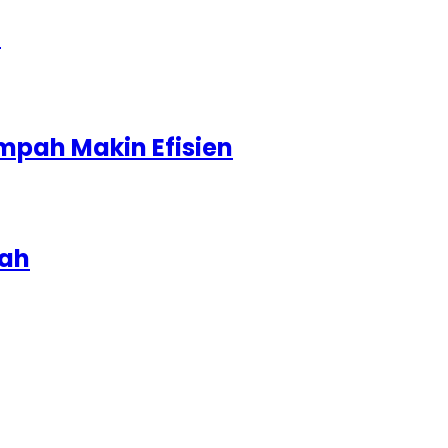
1
mpah Makin Efisien
iah