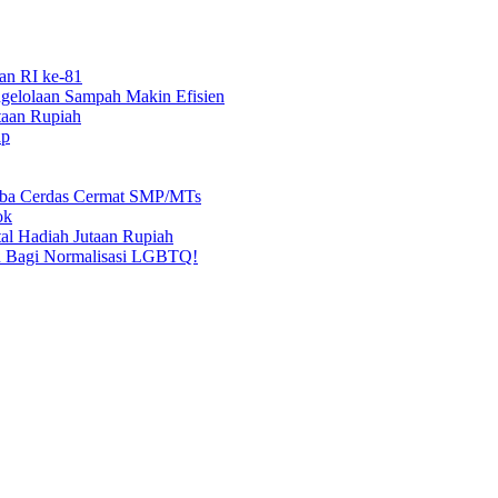
an RI ke-81
elolaan Sampah Makin Efisien
taan Rupiah
ap
mba Cerdas Cermat SMP/MTs
ok
al Hadiah Jutaan Rupiah
n Bagi Normalisasi LGBTQ!