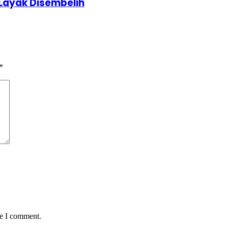
Layak Disembelih
*
me I comment.