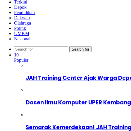
Terkini
Depok
Pendidikan
Dakwah
Olahraga
Politik
UMKM
Nasional
Search for
10
Populer
JAH Training Center Ajak Warga Dep
Dosen Ilmu Komputer UPER Kembangka
Semarak Kemerdekaan! JAH Training