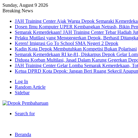
Sunday, August 9 2026
Breaking News
JAH Training Center Ajak Warga Depok Semaraki Kemerdeka
Dosen Ilmu Komputer UPER Kembangkan Netrash, Bikin Peng
Semarak Kemerdekaan! JAH Training Center Tebar Hadiah Ju
Pelaku Mutilasi yang Menggegerkan Depok, Berhasil Ditangk
Keren! Imigrasi Go To School SMA Negeri 2 Depok
Kadin Kota Depok Membutuhkan Kompetisi Bukan Polarisasi
Semarak Kemerdekaan RI ke-81, Diskarpus Depok Gelar Lo
Diduga Korban Multilasi, Jasad Dalam Karung Gegerkan Dep
JAH Training Center Gelar Lomba Semarak Kemerdekaan, Tot
Ketua DPRD Kota Depok: Jangan Beri Ruang Sekecil Apapu
Log In
Random Article
Sidebar
Search for
Beranda