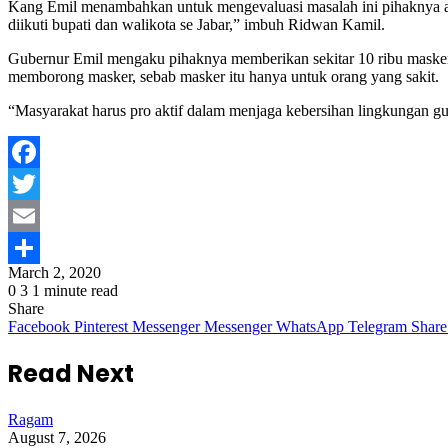
Kang Emil menambahkan untuk mengevaluasi masalah ini pihaknya ak
diikuti bupati dan walikota se Jabar,” imbuh Ridwan Kamil.
Gubernur Emil mengaku pihaknya memberikan sekitar 10 ribu masker 
memborong masker, sebab masker itu hanya untuk orang yang sakit.
“Masyarakat harus pro aktif dalam menjaga kebersihan lingkungan gu
Facebook
Twitter
Email
March 2, 2020
Share
0
3
1 minute read
Share
Facebook
Pinterest
Messenger
Messenger
WhatsApp
Telegram
Share
Read Next
Ragam
August 7, 2026