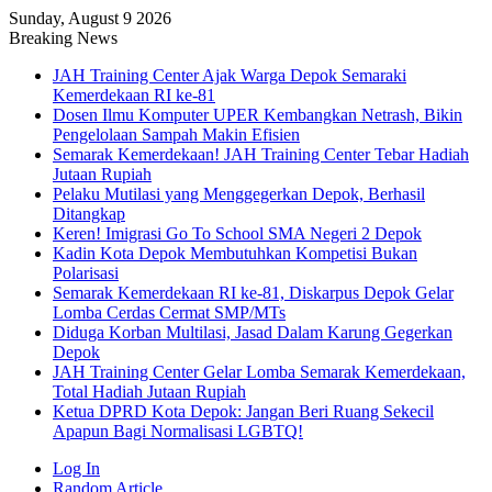
Sunday, August 9 2026
Breaking News
JAH Training Center Ajak Warga Depok Semaraki
Kemerdekaan RI ke-81
Dosen Ilmu Komputer UPER Kembangkan Netrash, Bikin
Pengelolaan Sampah Makin Efisien
Semarak Kemerdekaan! JAH Training Center Tebar Hadiah
Jutaan Rupiah
Pelaku Mutilasi yang Menggegerkan Depok, Berhasil
Ditangkap
Keren! Imigrasi Go To School SMA Negeri 2 Depok
Kadin Kota Depok Membutuhkan Kompetisi Bukan
Polarisasi
Semarak Kemerdekaan RI ke-81, Diskarpus Depok Gelar
Lomba Cerdas Cermat SMP/MTs
Diduga Korban Multilasi, Jasad Dalam Karung Gegerkan
Depok
JAH Training Center Gelar Lomba Semarak Kemerdekaan,
Total Hadiah Jutaan Rupiah
Ketua DPRD Kota Depok: Jangan Beri Ruang Sekecil
Apapun Bagi Normalisasi LGBTQ!
Log In
Random Article