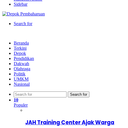
Sidebar
Search for
Beranda
Terkini
Depok
Pendidikan
Dakwah
Olahraga
Politik
UMKM
Nasional
Search for
10
Populer
JAH Training Center Ajak Warga