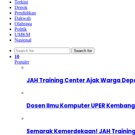
Terkini
Depok
Pendidikan
Dakwah
Olahraga
Politik
UMKM
Nasional
Search for
10
Populer
JAH Training Center Ajak Warga Dep
Dosen Ilmu Komputer UPER Kembangka
Semarak Kemerdekaan! JAH Training