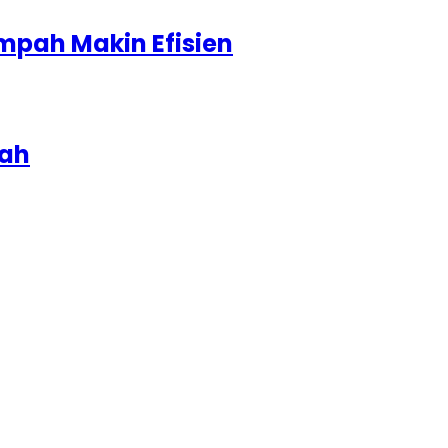
mpah Makin Efisien
iah