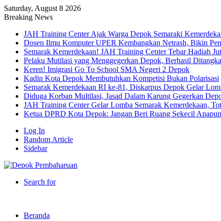
Saturday, August 8 2026
Breaking News
JAH Training Center Ajak Warga Depok Semaraki Kemerdeka
Dosen Ilmu Komputer UPER Kembangkan Netrash, Bikin Peng
Semarak Kemerdekaan! JAH Training Center Tebar Hadiah Ju
Pelaku Mutilasi yang Menggegerkan Depok, Berhasil Ditangk
Keren! Imigrasi Go To School SMA Negeri 2 Depok
Kadin Kota Depok Membutuhkan Kompetisi Bukan Polarisasi
Semarak Kemerdekaan RI ke-81, Diskarpus Depok Gelar Lo
Diduga Korban Multilasi, Jasad Dalam Karung Gegerkan Dep
JAH Training Center Gelar Lomba Semarak Kemerdekaan, Tot
Ketua DPRD Kota Depok: Jangan Beri Ruang Sekecil Apapu
Log In
Random Article
Sidebar
Search for
Beranda