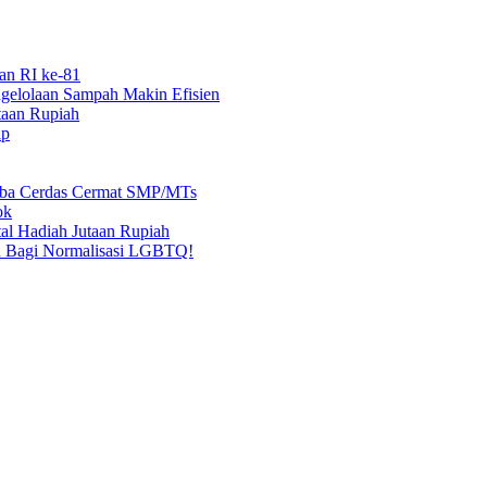
an RI ke-81
elolaan Sampah Makin Efisien
taan Rupiah
ap
mba Cerdas Cermat SMP/MTs
ok
al Hadiah Jutaan Rupiah
n Bagi Normalisasi LGBTQ!