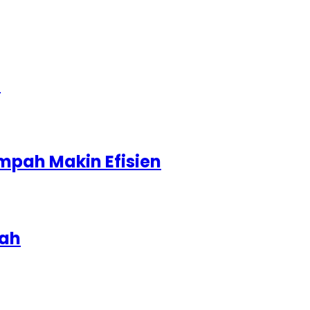
1
mpah Makin Efisien
iah