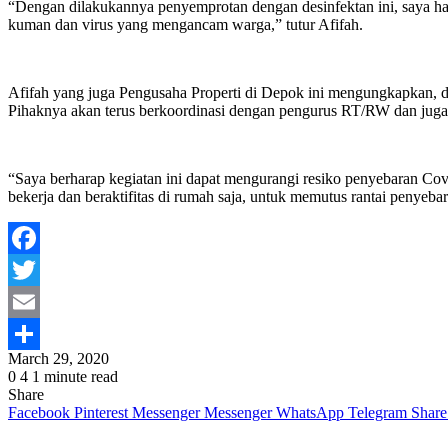
“Dengan dilakukannya penyemprotan dengan desinfektan ini, saya h
kuman dan virus yang mengancam warga,” tutur Afifah.
Afifah yang juga Pengusaha Properti di Depok ini mengungkapkan, d
Pihaknya akan terus berkoordinasi dengan pengurus RT/RW dan juga 
“Saya berharap kegiatan ini dapat mengurangi resiko penyebaran Cov
bekerja dan beraktifitas di rumah saja, untuk memutus rantai penyeb
Facebook
Twitter
Email
March 29, 2020
Share
0
4
1 minute read
Share
Facebook
Pinterest
Messenger
Messenger
WhatsApp
Telegram
Share