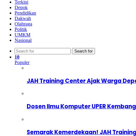
Terkini
Depok
Pendidikan
Dakwah
Olahraga
Politik
UMKM
Nasional
Search for
10
Populer
JAH Training Center Ajak Warga Dep
Dosen Ilmu Komputer UPER Kembangka
Semarak Kemerdekaan! JAH Training