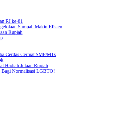
an RI ke-81
elolaan Sampah Makin Efisien
taan Rupiah
ap
mba Cerdas Cermat SMP/MTs
ok
al Hadiah Jutaan Rupiah
n Bagi Normalisasi LGBTQ!