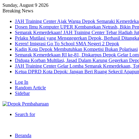
Sunday, August 9 2026
Breaking News
JAH Training Center Ajak Warga Depok Semaraki Kemerdeka
Dosen Ilmu Komputer UPER Kembangkan Netrash, Bikin Peng
Semarak Kemerdekaan! JAH Training Center Tebar Hadiah Ju
Pelaku Mutilasi yang Menggegerkan Depok, Berhasil Ditangk
Keren! Imigrasi Go To School SMA Negeri 2 Depok
Kadin Kota Depok Membutuhkan Kompetisi Bukan Polarisasi
Semarak Kemerdekaan RI ke-81, Diskarpus Depok Gelar Lo
Diduga Korban Multilasi, Jasad Dalam Karung Gegerkan Dep
JAH Training Center Gelar Lomba Semarak Kemerdekaan, Tot
Ketua DPRD Kota Depok: Jangan Beri Ruang Sekecil Apapu
Log In
Random Article
Sidebar
Search for
Beranda