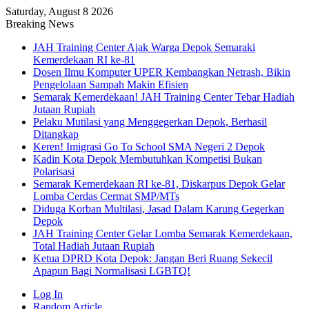
Saturday, August 8 2026
Breaking News
JAH Training Center Ajak Warga Depok Semaraki
Kemerdekaan RI ke-81
Dosen Ilmu Komputer UPER Kembangkan Netrash, Bikin
Pengelolaan Sampah Makin Efisien
Semarak Kemerdekaan! JAH Training Center Tebar Hadiah
Jutaan Rupiah
Pelaku Mutilasi yang Menggegerkan Depok, Berhasil
Ditangkap
Keren! Imigrasi Go To School SMA Negeri 2 Depok
Kadin Kota Depok Membutuhkan Kompetisi Bukan
Polarisasi
Semarak Kemerdekaan RI ke-81, Diskarpus Depok Gelar
Lomba Cerdas Cermat SMP/MTs
Diduga Korban Multilasi, Jasad Dalam Karung Gegerkan
Depok
JAH Training Center Gelar Lomba Semarak Kemerdekaan,
Total Hadiah Jutaan Rupiah
Ketua DPRD Kota Depok: Jangan Beri Ruang Sekecil
Apapun Bagi Normalisasi LGBTQ!
Log In
Random Article