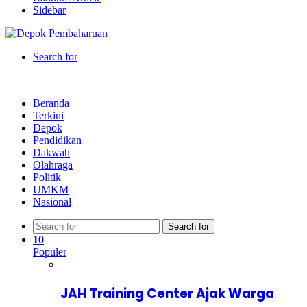
Sidebar
Search for
Beranda
Terkini
Depok
Pendidikan
Dakwah
Olahraga
Politik
UMKM
Nasional
Search for
10
Populer
JAH Training Center Ajak Warga