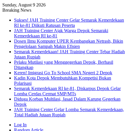
Sunday, August 9 2026
Breaking News
Sukses! JAH Training Center Gelar Semarak Kemerdekaan
RI ke-81 Diikuti Ratusan Peserta
JAH Training Center Ajak Warga Depok Semaraki
Kemerdekaan RI ke-81
Dosen Ilmu Komputer UPER Kembangkan Netrash, Bikin
Pengelolaan Sampah Makin Efisien
Semarak Kemerdekaan! JAH Training Center Tebar Hadiah
Jutaan Rupiah
Pelaku Mutilasi yang Menggegerkan Depok, Berhasil
Ditangkap
Keren! Imigrasi Go To School SMA Negeri 2 Depok
Kadin Kota Depok Membutuhkan Kompetisi Bukan
Polarisasi
Semarak Kemerdekaan RI ke-81, Diskarpus Depok Gelar
Lomba Cerdas Cermat SMP/MTs
Diduga Korban Multilasi, Jasad Dalam Karung Gegerkan
Depok
JAH Training Center Gelar Lomba Semarak Kemerdekaan,
Total Hadiah Jutaan Rupiah
Log In
Random Article