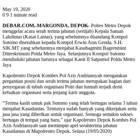
May 19, 2020
0
9
1 minute read
DEBAR.COM.-MARGONDA, DEPOK-
Polres Metro Depok
menggelar acara serah terima jabatan (sertijab) Kepala Satuan
Lalulintas (Kasat Lantas), yang sebelumnya disandang Kompol
Sutomo diserahkan kepada Kompol Erwin Aras Genda, S.H.
SIK.MT yang sebelumnya menjabat Kasubagmint Bagrenmint
Ditreskrimum Polda Metro Jaya. Selanjutnya Kompol Sutomo
menduduki jabatan barunya sebagai Kanit II Satpamol Polda Metro
Jaya
Kapolrestro Depok Kombes Pol Azis Andriansyah mengatakan
pergantian posisi dan serah terima jabatan merupakan bagian dari
penyegaran di tubuh organisasi Polri dan lumrah terjadi demi
kebaikan organisasi serta jenjang karir anggota.
“Terima kasih untuk pak Sutomo yang telah bertugas selama 3 tahun
menjabat Kasatlantas. Tentunya sudah banyak yang dikerjakan serta
jasa jasa yang diberikan untuk organisasi. Semoga semakin sukses
bertugas di tempat yang baru,” ujar Kapolrestro Depok Kombes Pol
Azis Andriansyah saat memimpin apel serahterima jabatan
Kasatlantas di Mapolrestro Depok, Selasa (19/05/2020)