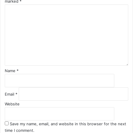
marked
*
C
o
m
m
e
n
t
*
Name
*
Email
*
Website
Save my name, email, and website in this browser for the next
time I comment.