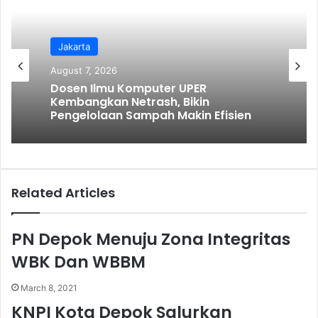
m
a
i
l
Jakarta
August 7, 2026
Ragam
August 6, 2026
Dosen Ilmu Komputer UPER
Kembangkan Netrash, Bikin
Pengelolaan Sampah Makin Efisien
Semarak Kemerdekaan! JAH Training
Center Tebar Hadiah Jutaan Rupiah
Related Articles
PN Depok Menuju Zona Integritas
WBK Dan WBBM
March 8, 2021
KNPI Kota Depok Salurkan