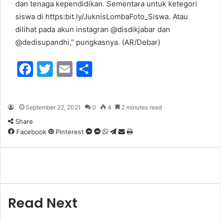
dan tenaga kependidikan. Sementara untuk ketegori
siswa di https:bit.ly/JuknisLombaFoto_Siswa. Atau
dilihat pada akun instagran @disdikjabar dan
@dedisupandhi,” pungkasnya. (AR/Debar)
F
T
E
S
a
w
m
h
c
itt
ai
ar
September 22, 2021
0
4
2 minutes read
e
er
l
e
Share
b
Facebook
Pinterest
M
M
W
T
S
P
o
e
e
h
e
h
r
s
s
a
l
a
i
o
s
s
t
e
r
n
e
e
s
g
e
t
k
n
n
A
r
v
g
g
p
a
i
Read Next
e
e
p
m
a
r
r
E