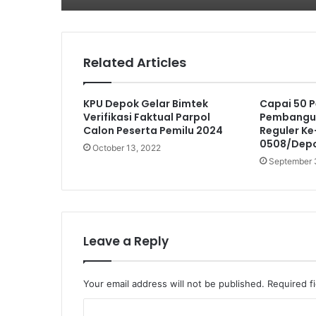
Related Articles
KPU Depok Gelar Bimtek
Capai 50 P
Verifikasi Faktual Parpol
Pembangun
Calon Peserta Pemilu 2024
Reguler Ke
0508/Dep
October 13, 2022
September 
Leave a Reply
Your email address will not be published.
Required f
C