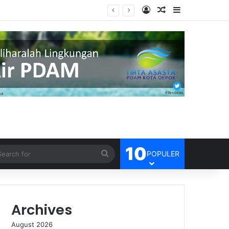
Log In
Random Article
Sidebar
10
Search
POPULER
for
Archives
August 2026