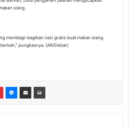
umat Berkah, Dudi pengamen jalanan mengucapkan
 makan siang.
ang membagi-bagikan nasi gratis buat makan siang.
 berkah,” pungkasnya. (AR/Debar)
Messenger
Share via Email
Print