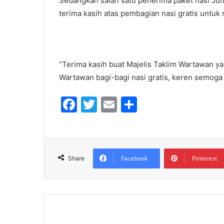
Sedangkan salah satu penerima paket nasi J
terima kasih atas pembagian nasi gratis untuk
“Terima kasih buat Majelis Taklim Wartawan y
Wartawan bagi-bagi nasi gratis, keren semoga
F
T
E
S
a
w
m
h
c
itt
ai
ar
e
er
l
e
Facebook
Pinterest
Share
b
o
o
k