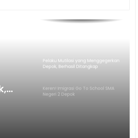
Semarak Kemerdekaan! JAH
Training Center Tebar Hadiah
Jutaan Rupiah
Pelaku Mutilasi yang Menggegerkan
Depok, Berhasil Ditangkap
Keren! Imigrasi Go To School SMA
o
Negeri 2 Depok
 Depok
k,