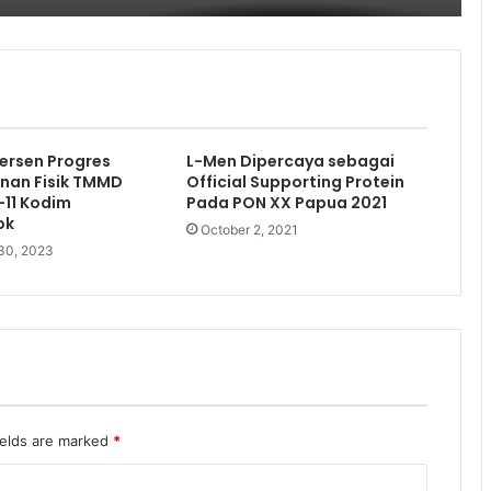
ersen Progres
L-Men Dipercaya sebagai
an Fisik TMMD
Official Supporting Protein
-11 Kodim
Pada PON XX Papua 2021
ok
October 2, 2021
30, 2023
ields are marked
*