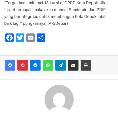
“Target kami minimal 13 kursi di DPRD Kota Depok. Jika
target tercapai, maka akan muncul Pemimpin dari PDIP
yang berintegritas untuk membangun Kota Depok lebih
baik lagi,” pungkasnya. (AR/Debar)
F
T
E
S
a
w
m
h
c
itt
ai
ar
e
er
l
e
Messenger
WhatsApp
Telegram
Share via Email
Print
b
o
o
k