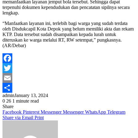
memanfaatkan layanan jemput bola tersebut. Sehingga dapat
terpenuhi dokumen kependudukan dan pencatatan sipilnya secara
lengkap.
“Manfaatkan layanan ini, terlebih bagi warga yang sudah terdata
oleh Disdukcapil Kota Depok yang belum memiliki akta dan rekam
KTP. Data tersebut sudah disampaikan kepada lurah untuk
diteruskan ke warga melalui RT, RW setempat,” pungkasnya.
(AR/Debar)
Facebook
Twitter
Email
admin
January 13, 2024
Share
0
26
1 minute read
Share
Facebook
Pinterest
Messenger
Messenger
WhatsApp
Telegram
Share via Email
Print