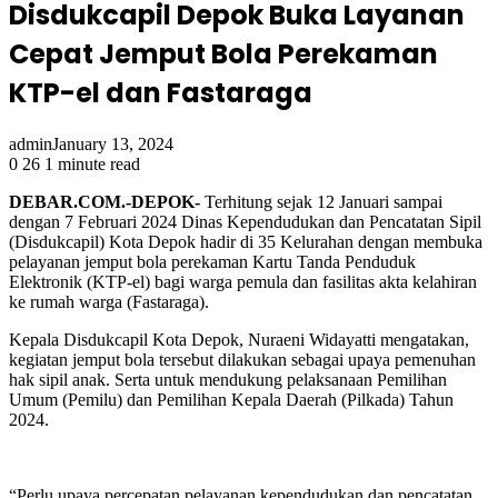
Disdukcapil Depok Buka Layanan
Cepat Jemput Bola Perekaman
KTP-el dan Fastaraga
admin
January 13, 2024
0
26
1 minute read
DEBAR.COM.-DEPOK-
Terhitung sejak 12 Januari sampai
dengan 7 Februari 2024 Dinas Kependudukan dan Pencatatan Sipil
(Disdukcapil) Kota Depok hadir di 35 Kelurahan dengan membuka
pelayanan jemput bola perekaman Kartu Tanda Penduduk
Elektronik (KTP-el) bagi warga pemula dan fasilitas akta kelahiran
ke rumah warga (Fastaraga).
Kepala Disdukcapil Kota Depok, Nuraeni Widayatti mengatakan,
kegiatan jemput bola tersebut dilakukan sebagai upaya pemenuhan
hak sipil anak. Serta untuk mendukung pelaksanaan Pemilihan
Umum (Pemilu) dan Pemilihan Kepala Daerah (Pilkada) Tahun
2024.
“Perlu upaya percepatan pelayanan kependudukan dan pencatatan