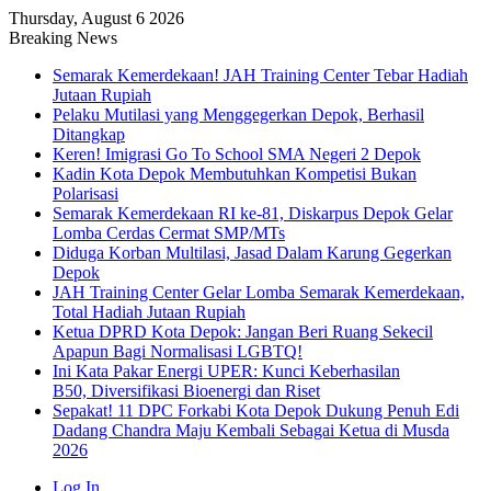
Thursday, August 6 2026
Breaking News
Semarak Kemerdekaan! JAH Training Center Tebar Hadiah
Jutaan Rupiah
Pelaku Mutilasi yang Menggegerkan Depok, Berhasil
Ditangkap
Keren! Imigrasi Go To School SMA Negeri 2 Depok
Kadin Kota Depok Membutuhkan Kompetisi Bukan
Polarisasi
Semarak Kemerdekaan RI ke-81, Diskarpus Depok Gelar
Lomba Cerdas Cermat SMP/MTs
Diduga Korban Multilasi, Jasad Dalam Karung Gegerkan
Depok
JAH Training Center Gelar Lomba Semarak Kemerdekaan,
Total Hadiah Jutaan Rupiah
Ketua DPRD Kota Depok: Jangan Beri Ruang Sekecil
Apapun Bagi Normalisasi LGBTQ!
Ini Kata Pakar Energi UPER: Kunci Keberhasilan
B50, Diversifikasi Bioenergi dan Riset
Sepakat! 11 DPC Forkabi Kota Depok Dukung Penuh Edi
Dadang Chandra Maju Kembali Sebagai Ketua di Musda
2026
Log In