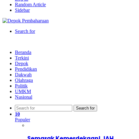
Random Article
Sidebar
Search for
Beranda
Terkini
Depok
Pendidikan
Dakwah
Olahraga
Politik
UMKM
Nasional
Search for
10
Populer
Semarak Kemerdekaan! JAH