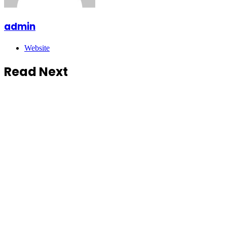
admin
Website
Read Next
Ragam
August 6, 2026
Semarak Kemerdekaan! JAH
Training Center Tebar Hadiah
Jutaan Rupiah