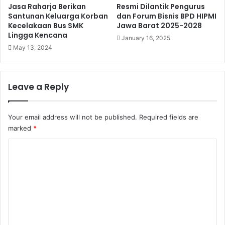
Jasa Raharja Berikan
Resmi Dilantik Pengurus
Santunan Keluarga Korban
dan Forum Bisnis BPD HIPMI
Kecelakaan Bus SMK
Jawa Barat 2025-2028
Lingga Kencana
January 16, 2025
May 13, 2024
Leave a Reply
Your email address will not be published.
Required fields are
marked
*
C
o
m
m
e
n