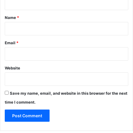
t
*
Name
*
Email
*
Website
Save my name, email, and website in this browser for the next
time I comment.