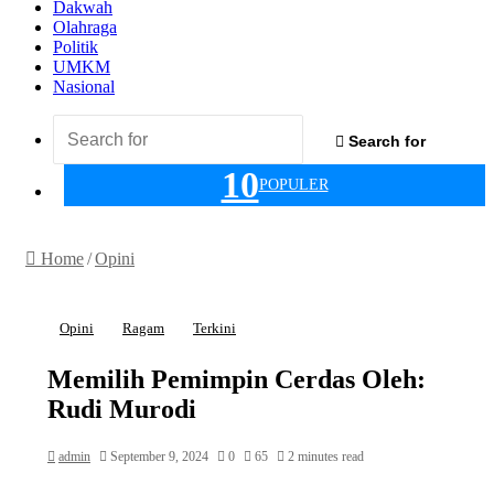
Dakwah
Olahraga
Politik
UMKM
Nasional
Search for
10
POPULER
Home
/
Opini
Opini
Ragam
Terkini
Memilih Pemimpin Cerdas Oleh:
Rudi Murodi
admin
September 9, 2024
0
65
2 minutes read