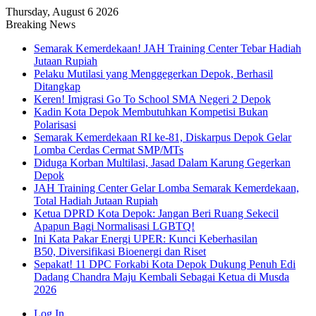
Thursday, August 6 2026
Breaking News
Semarak Kemerdekaan! JAH Training Center Tebar Hadiah
Jutaan Rupiah
Pelaku Mutilasi yang Menggegerkan Depok, Berhasil
Ditangkap
Keren! Imigrasi Go To School SMA Negeri 2 Depok
Kadin Kota Depok Membutuhkan Kompetisi Bukan
Polarisasi
Semarak Kemerdekaan RI ke-81, Diskarpus Depok Gelar
Lomba Cerdas Cermat SMP/MTs
Diduga Korban Multilasi, Jasad Dalam Karung Gegerkan
Depok
JAH Training Center Gelar Lomba Semarak Kemerdekaan,
Total Hadiah Jutaan Rupiah
Ketua DPRD Kota Depok: Jangan Beri Ruang Sekecil
Apapun Bagi Normalisasi LGBTQ!
Ini Kata Pakar Energi UPER: Kunci Keberhasilan
B50, Diversifikasi Bioenergi dan Riset
Sepakat! 11 DPC Forkabi Kota Depok Dukung Penuh Edi
Dadang Chandra Maju Kembali Sebagai Ketua di Musda
2026
Log In