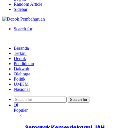
Random Article
Sidebar
Search for
Beranda
Terkini
Depok
Pendidikan
Dakwah
Olahraga
Politik
UMKM
Nasional
Search for
10
Populer
Semarak Kemerdekaan! JAH