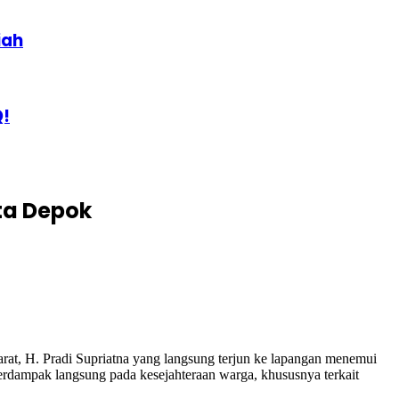
iah
Q!
ta Depok
at, H. Pradi Supriatna yang langsung terjun ke lapangan menemui
erdampak langsung pada kesejahteraan warga, khususnya terkait