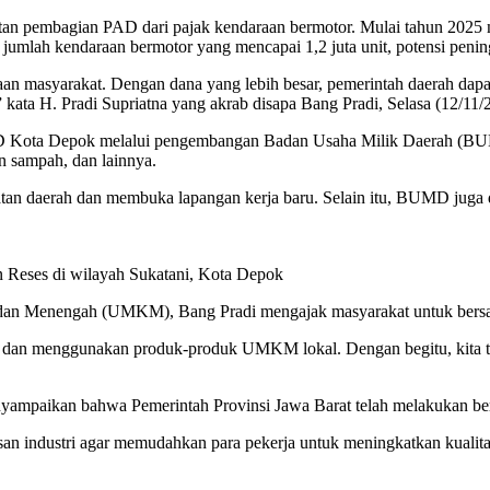
an pembagian PAD dari pajak kendaraan bermotor. Mulai tahun 2025 
 jumlah kendaraan bermotor yang mencapai 1,2 juta unit, potensi pen
aan masyarakat. Dengan dana yang lebih besar, pemerintah daerah dap
kata H. Pradi Supriatna yang akrab disapa Bang Pradi, Selasa (12/11/
PAD Kota Depok melalui pengembangan Badan Usaha Milik Daerah (B
an sampah, dan lainnya.
daerah dan membuka lapangan kerja baru. Selain itu, BUMD juga da
 Reses di wilayah Sukatani, Kota Depok
 dan Menengah (UMKM), Bang Pradi mengajak masyarakat untuk bers
li dan menggunakan produk-produk UMKM lokal. Dengan begitu, kita 
ampaikan bahwa Pemerintah Provinsi Jawa Barat telah melakukan berba
n industri agar memudahkan para pekerja untuk meningkatkan kualit