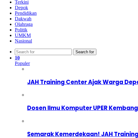
Terkini
Depok
Pendidikan
Dakwah
Olahraga
Politik
UMKM
Nasional
Search for
10
Populer
JAH Training Center Ajak Warga Dep
Dosen Ilmu Komputer UPER Kembangka
Semarak Kemerdekaan! JAH Training