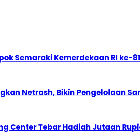
epok Semaraki Kemerdekaan RI ke-8
kan Netrash, Bikin Pengelolaan Sa
g Center Tebar Hadiah Jutaan Rup