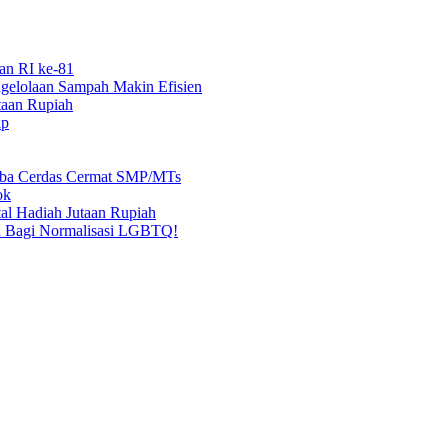
an RI ke-81
elolaan Sampah Makin Efisien
taan Rupiah
ap
mba Cerdas Cermat SMP/MTs
ok
al Hadiah Jutaan Rupiah
n Bagi Normalisasi LGBTQ!