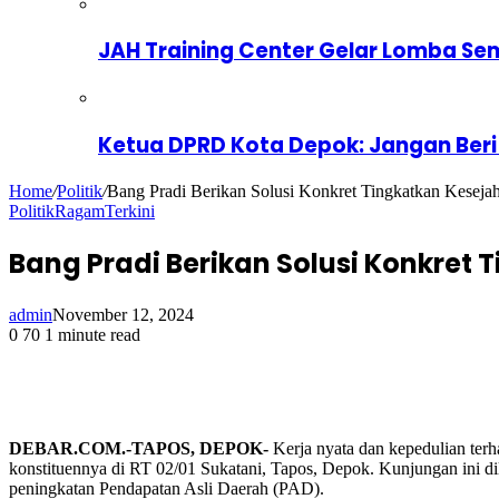
JAH Training Center Gelar Lomba Se
Ketua DPRD Kota Depok: Jangan Beri
Home
/
Politik
/
Bang Pradi Berikan Solusi Konkret Tingkatkan Kesej
Politik
Ragam
Terkini
Bang Pradi Berikan Solusi Konkret
admin
November 12, 2024
0
70
1 minute read
DEBAR.COM.-TAPOS, DEPOK-
Kerja nyata dan kepedulian ter
konstituennya di RT 02/01 Sukatani, Tapos, Depok. Kunjungan ini di
peningkatan Pendapatan Asli Daerah (PAD).