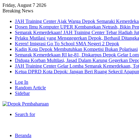
Friday, August 7 2026
Breaking News
JAH Training Center Ajak Warga Depok Semaraki Kemerdeka
Dosen Ilmu Komputer UPER Kembangkan Netrash, Bikin Peng
Semarak Kemerdekaan! JAH Training Center Tebar Hadiah Ju
Pelaku Mutilasi yang Menggegerkan Depok, Berhasil Ditangk
Keren! Imigrasi Go To School SMA Negeri 2 Depok
Kadin Kota Depok Membutuhkan Kompetisi Bukan Polarisasi
Semarak Kemerdekaan RI ke-81, Diskarpus Depok Gelar Lo
Diduga Korban Multilasi, Jasad Dalam Karung Gegerkan Dep
JAH Training Center Gelar Lomba Semarak Kemerdekaan, Tot
Ketua DPRD Kota Depok: Jangan Beri Ruang Sekecil Apapu
Log In
Random Article
Sidebar
Search for
Beranda