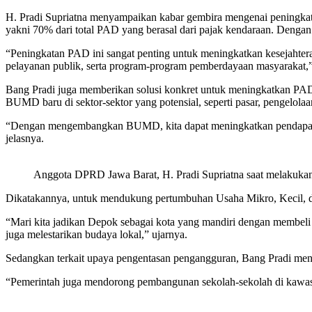
H. Pradi Supriatna menyampaikan kabar gembira mengenai peningkat
yakni 70% dari total PAD yang berasal dari pajak kendaraan. Dengan
“Peningkatan PAD ini sangat penting untuk meningkatkan kesejahter
pelayanan publik, serta program-program pemberdayaan masyarakat,” 
Bang Pradi juga memberikan solusi konkret untuk meningkatkan 
BUMD baru di sektor-sektor yang potensial, seperti pasar, pengelola
“Dengan mengembangkan BUMD, kita dapat meningkatkan pendapatan 
jelasnya.
Anggota DPRD Jawa Barat, H. Pradi Supriatna saat melakukan
Dikatakannya, untuk mendukung pertumbuhan Usaha Mikro, Kecil,
“Mari kita jadikan Depok sebagai kota yang mandiri dengan membe
juga melestarikan budaya lokal,” ujarnya.
Sedangkan terkait upaya pengentasan pengangguran, Bang Pradi meny
“Pemerintah juga mendorong pembangunan sekolah-sekolah di kawasa