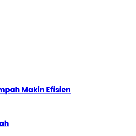
1
mpah Makin Efisien
iah