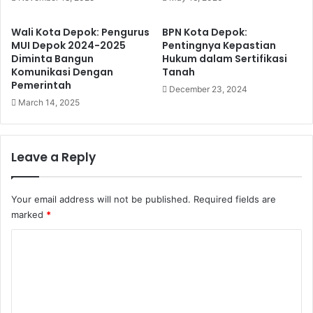
Wali Kota Depok: Pengurus
BPN Kota Depok:
MUI Depok 2024-2025
Pentingnya Kepastian
Diminta Bangun
Hukum dalam Sertifikasi
Komunikasi Dengan
Tanah
Pemerintah
December 23, 2024
March 14, 2025
Leave a Reply
Your email address will not be published.
Required fields are
marked
*
C
o
m
m