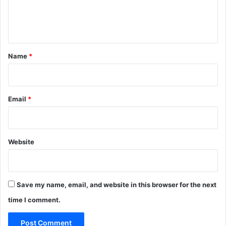
e
n
t
*
Name
*
Email
*
Website
Save my name, email, and website in this browser for the next
time I comment.