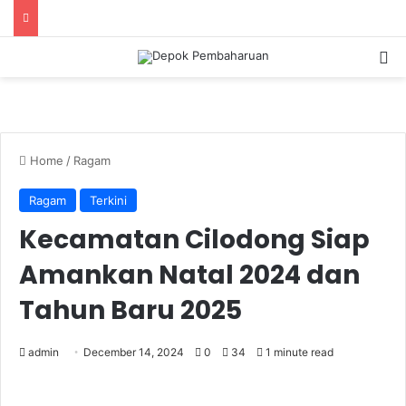
S
Home
/
Ragam
Ragam
Terkini
Kecamatan Cilodong Siap
Amankan Natal 2024 dan
Tahun Baru 2025
admin
December 14, 2024
0
34
1 minute read