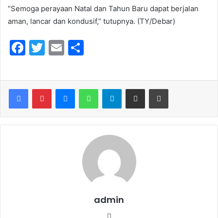
“Semoga perayaan Natal dan Tahun Baru dapat berjalan
aman, lancar dan kondusif,” tutupnya. (TY/Debar)
F
T
E
S
a
w
m
h
c
itt
ai
ar
e
er
l
e
Messenger
WhatsApp
Telegram
Share via Email
Print
b
o
o
k
admin
We