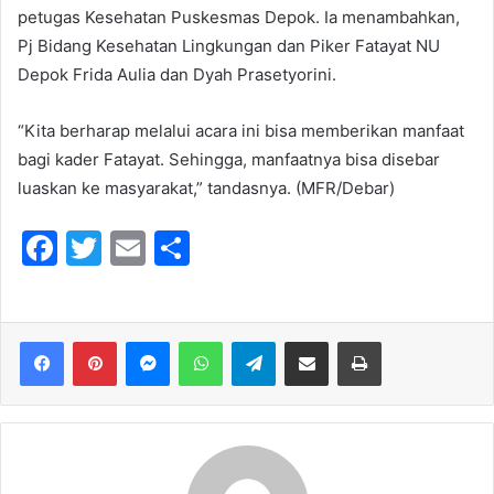
petugas Kesehatan Puskesmas Depok. Ia menambahkan,
Pj Bidang Kesehatan Lingkungan dan Piker Fatayat NU
Depok Frida Aulia dan Dyah Prasetyorini.
“Kita berharap melalui acara ini bisa memberikan manfaat
bagi kader Fatayat. Sehingga, manfaatnya bisa disebar
luaskan ke masyarakat,” tandasnya. (MFR/Debar)
F
T
E
S
a
w
m
h
c
itt
ai
ar
e
er
l
e
Messenger
WhatsApp
Telegram
Share via Email
Print
b
o
o