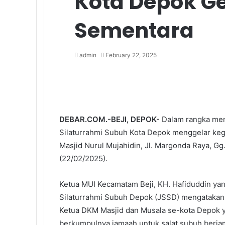
Kota Depok G
Sementara
admin
February 22, 2025
DEBAR.COM.-BEJI, DEPOK-
Dalam rangka men
Silaturrahmi Subuh Kota Depok menggelar keg
Masjid Nurul Mujahidin, Jl. Margonda Raya, Gg
(22/02/2025).
Ketua MUI Kecamatam Beji, KH. Hafiduddin ya
Silaturrahmi Subuh Depok (JSSD) mengatakan, k
Ketua DKM Masjid dan Musala se-kota Depok y
berkumpulnya jamaah untuk salat subuh berjam