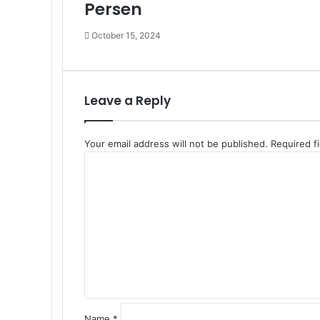
Persen
October 15, 2024
Leave a Reply
Your email address will not be published.
Required f
C
o
m
m
e
n
t
*
Name
*