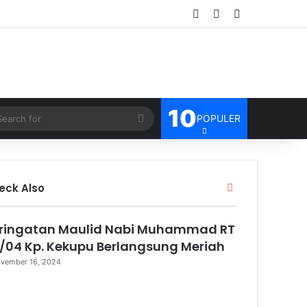
Log In
Random Article
Sidebar
10
Search
POPULER
for
eck Also
C
l
o
ringatan Maulid Nabi Muhammad RT
s
e
/04 Kp. Kekupu Berlangsung Meriah
vember 16, 2024