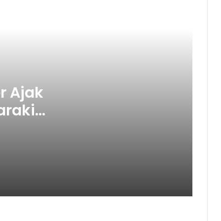
JAH Training Center Ajak Warga
Depok Semaraki Kemerdekaan
RI ke-81
r Ajak
Dosen Ilmu Komputer UPER
Kembangkan Netrash, Bikin
raki
Pengelolaan Sampah Makin
Efisien
e-81
Semarak Kemerdekaan! JAH
Training Center Tebar Hadiah
Jutaan Rupiah