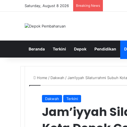
Saturday, August 8 2026
Breaking News
Beranda
Terkini
Depok
Pendidikan
D
Home
/
Dakwah
/
Jam’iyyah Silaturrahmi Subuh Ko
Dakwah
Terkini
Jam’iyyah Si