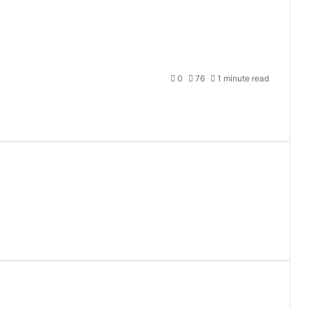
0
76
1 minute read