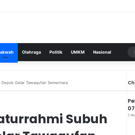
akwah
Olahraga
Politik
UMKM
Nasional
Ch
ta Depok Gelar Tawaqufan Sementara
Pe
07
laturrahmi Subuh
No