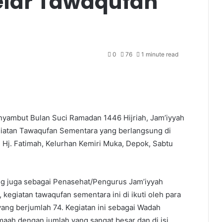
elar Tawaqufan
0
76
1 minute read
yambut Bulan Suci Ramadan 1446 Hijriah, Jam’iyyah
iatan Tawaqufan Sementara yang berlangsung di
. Hj. Fatimah, Kelurhan Kemiri Muka, Depok, Sabtu
ng juga sebagai Penasehat/Pengurus Jam’iyyah
egiatan tawaqufan sementara ini di ikuti oleh para
ang berjumlah 74. Kegiatan ini sebagai Wadah
aah dengan jumlah yang sangat besar dan di isi