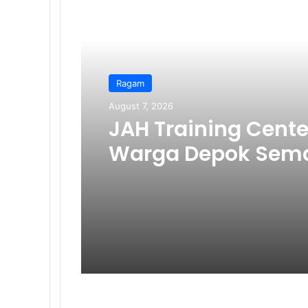
Ragam
August 7, 2026
JAH Training Cente
Warga Depok Sema
Kemerdekaan RI k