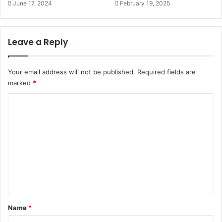
June 17, 2024
February 19, 2025
Leave a Reply
Your email address will not be published.
Required fields are
marked
*
C
o
m
m
e
n
t
*
Name
*