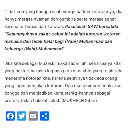
Tidak ada yang bangga saat mengeluarkan kotorannya, dia
hanya merasa nyaman dan gembira serta merasa sehat
karena terbebas dari kotoran.
Rasulullah SAW bersabda
“Sesungguhnya zakat-zakat ini adalah kotoran-kotoran
manusia dan tidak halal bagi (Nabi) Muhammad dan
keluarga (Nabi) Muhammad”.
Jika kita sebagai Muzakki maka sadarilah, seharusnya kita
yang berterimakasih kepada para mustahiq yang telah rela
menerima kotoran kita, karena sejatinya tidak ada orang
yang ingin memakan kotoran. Dan mustahiqpun tidak akan
bangga dan menjadikan kemustahiq-kannya sebagai
profesi. Inilah hakikat zakat. (MUKHRIJ/Debar).
F
T
E
S
a
w
m
h