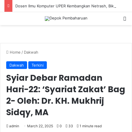
Dosen Ilmu Komputer UPER Kembangkan Netrash, Bikin Pengelolaan Sampah Makin Efisien
S
Home
/
Dakwah
Dakwah
Terkini
Syiar Debar Ramadan
Hari-22: ‘Syariat Zakat’ Bag
2- Oleh: Dr. KH. Mukhrij
Sidqy, MA
admin
March 22, 2025
0
33
1 minute read