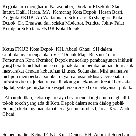
Kegiatan ini menghadiri Narasumber, Direktur Eksekutif Stara
Intitut, Halili Hasan, MA, Kemenag Kota Depok, Hasan Basri,
Anggota FKUB, Ali Wartadinata, Sekretaris Kesbangpol Kota
Depok, Dr. Ernawati dan selaku Modertor, Pendeta Johny Palar
Keintjem Sekretaris FKUB Kota Depok.
Ketua FKUB Kota Depok, KH. Abdul Ghani, SH dalam
sambutannya mengatakan Visi ‘Depok Maju Bersama’ dari
Pemerintah Kota (Pemkot) Depok mencakup pembangunan inklusif,
yang berarti melibatkan semua pihak dalam pembangunan, termasuk
masyarakat dengan kebutuhan khusus. Sedangkan Misi utamanya
meliputi memperkuat sumber daya manusia inklusif, percepatan
infrastruktur maju dan ramah lingkungan, ekonomi kreatif berbasis
digital, serta peningkatan kesejahteraan sosial dan pelayanan publik.
“Alhamdulillah, kebahagian saya bisa mendatangi dan menghadiri
tokoh-tokoh yang ada di Kota Depok dalam acara dialog publik.
Semoga keberagaman dapat terjaga dan kondusif,” ujar Kyai Abdul
Ghani.
Sementara itu, Ketua PCNU Kota Depok, KH. Achmad Solechan