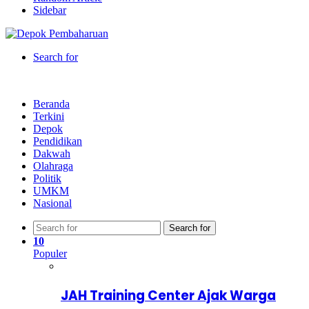
Sidebar
Search for
Beranda
Terkini
Depok
Pendidikan
Dakwah
Olahraga
Politik
UMKM
Nasional
Search for
10
Populer
JAH Training Center Ajak Warga