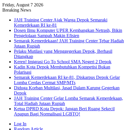
Friday, August 7 2026
Breaking News
JAH Training Center Ajak Warga Depok Semaraki
Kemerdekaan RI ke-81
Dosen Ilmu Komputer UPER Kembangkan Netrash, Bikin
Pengelolaan Sampah Makin Efisien
Semarak Kemerdekaan! JAH Training Center Tebar Hadiah
Jutaan Rupiah
Pelaku Mutilasi yang Menggegerkan Depok, Berhasil
Ditangkap
Keren! Imigrasi Go To School SMA Negeri 2 Depok
Kadin Kota Depok Membutuhkan Kompetisi Bukan
Polarisasi
Semarak Kemerdekaan RI ke-81, Diskarpus Depok Gelar
Lomba Cerdas Cermat SMP/MTs
Diduga Korban Multilasi, Jasad Dalam Karung Gegerkan
Depok
JAH Training Center Gelar Lomba Semarak Kemerdekaan,
Total Hadiah Jutaan Rupiah
Ketua DPRD Kota Depok: Jangan Beri Ruang Sekecil
Apapun Bagi Normalisasi LGBTQ!
Log In
Random Article