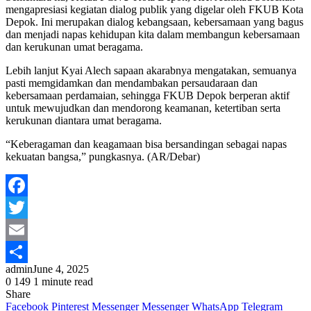
mengapresiasi kegiatan dialog publik yang digelar oleh FKUB Kota
Depok. Ini merupakan dialog kebangsaan, kebersamaan yang bagus
dan menjadi napas kehidupan kita dalam membangun kebersamaan
dan kerukunan umat beragama.
Lebih lanjut Kyai Alech sapaan akarabnya mengatakan, semuanya
pasti memgidamkan dan mendambakan persaudaraan dan
kebersamaan perdamaian, sehingga FKUB Depok berperan aktif
untuk mewujudkan dan mendorong keamanan, ketertiban serta
kerukunan diantara umat beragama.
“Keberagaman dan keagamaan bisa bersandingan sebagai napas
kekuatan bangsa,” pungkasnya. (AR/Debar)
Facebook
Twitter
Email
admin
June 4, 2025
Share
0
149
1 minute read
Share
Facebook
Pinterest
Messenger
Messenger
WhatsApp
Telegram