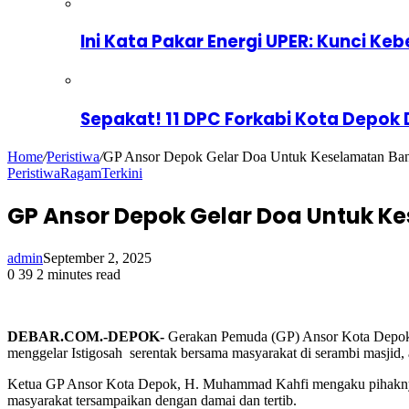
Ini Kata Pakar Energi UPER: Kunci Keb
Sepakat! 11 DPC Forkabi Kota Depok
Home
/
Peristiwa
/
GP Ansor Depok Gelar Doa Untuk Keselamatan Ba
Peristiwa
Ragam
Terkini
GP Ansor Depok Gelar Doa Untuk 
admin
September 2, 2025
0
39
2 minutes read
DEBAR.COM.-DEPOK-
Gerakan Pemuda (GP) Ansor Kota Depok 
menggelar Istigosah serentak bersama masyarakat di serambi masjid,
Ketua GP Ansor Kota Depok, H. Muhammad Kahfi mengaku pihaknya
masyarakat tersampaikan dengan damai dan tertib.