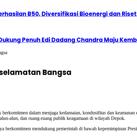
erhasilan B50, Diversifikasi Bioenergi dan Riset
 Dukung Penuh Edi Dadang Chandra Maju Kemba
ngsa
Keselamatan Bangsa
berkomitmen dalam menjaga kedamaian, kondusifitas dan keamanan d
 alun-alun, dan ruang-ruang publik keagamaan di wilayah Depok.
 berkomitmen mendukung pemerintah di bawah kepemimpinan Preside