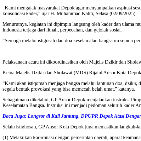
“Kami mengajak masyarakat Depok agar menyampaikan aspirasi sesuai 
konsolidasi kader,” ujar H. Muhammad Kahfi, Selasa (02/09/2025).
Menurutnya, kegiatan ini dipimpin langsung oleh kader dan ulama mu
Indonesia terjaga dari fitnah, perpecahan, dan gejolak sosial.
“Semoga melalui istigosah dan doa keselamatan bangsa ini semua per
Pelaksanaan acara ini dikoordinasikan oleh Majelis Dzikir dan Shol
Ketua Majelis Dzikir dan Sholawat (MDS) Rijalul Ansor Kota Depok
“Kami akan istiqomah menjaga bangsa melalui lantunan doa, dzikir, 
segala bentuk provokasi yang bisa memecah belah umat,” katanya.
Sebagaimana diketahui, GP Ansor Depok menjalankan instruksi Pimpi
Keselamatan Bangsa. Instruksi ini menjadi pedoman seluruh kader Anso
Baca Juga: Longsor di Kali Jantung, DPUPR Depok Atasi Deng
Selain istighosah, GP Ansor Kota Depok juga memastikan langkah-lan
(1) Melakukan koordinasi dengan pemerintah daerah, aparat keamanan