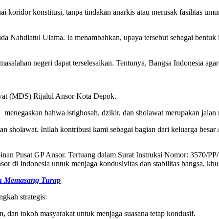
koridor konstitusi, tanpa tindakan anarkis atau merusak fasilitas umu
da Nahdlatul Ulama. Ia menambahkan, upaya tersebut sebagai bentuk i
masalahan negeri dapat terselesaikan. Tentunya, Bangsa Indonesia aga
awat (MDS) Rijalul Ansor Kota Depok.
 menegaskan bahwa istighosah, dzikir, dan sholawat merupakan jalan 
dan sholawat. Inilah kontribusi kami sebagai bagian dari keluarga be
nan Pusat GP Ansor. Tertuang dalam Surat Instruksi Nomor: 3570/PP/S
r di Indonesia untuk menjaga kondusivitas dan stabilitas bangsa, khus
an Memasang Turap
gkah strategis:
, dan tokoh masyarakat untuk menjaga suasana tetap kondusif.