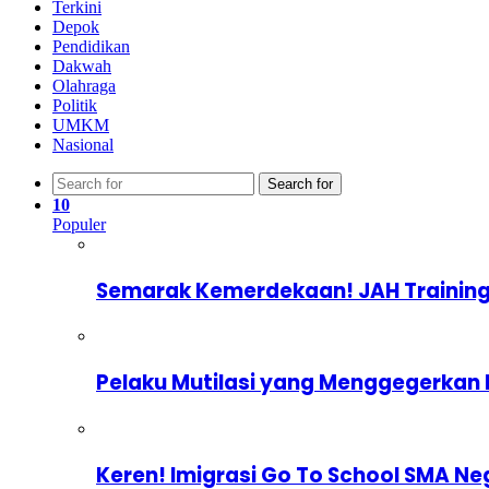
Terkini
Depok
Pendidikan
Dakwah
Olahraga
Politik
UMKM
Nasional
Search for
10
Populer
Semarak Kemerdekaan! JAH Training
Pelaku Mutilasi yang Menggegerkan 
Keren! Imigrasi Go To School SMA Ne