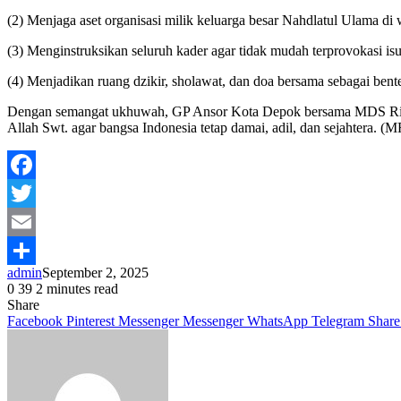
(2) Menjaga aset organisasi milik keluarga besar Nahdlatul Ulama di
(3) Menginstruksikan seluruh kader agar tidak mudah terprovokasi isu
(4) Menjadikan ruang dzikir, sholawat, dan doa bersama sebagai ben
Dengan semangat ukhuwah, GP Ansor Kota Depok bersama MDS Rijalu
Allah Swt. agar bangsa Indonesia tetap damai, adil, dan sejahtera. (
Facebook
Twitter
Email
admin
September 2, 2025
Share
0
39
2 minutes read
Share
Facebook
Pinterest
Messenger
Messenger
WhatsApp
Telegram
Share