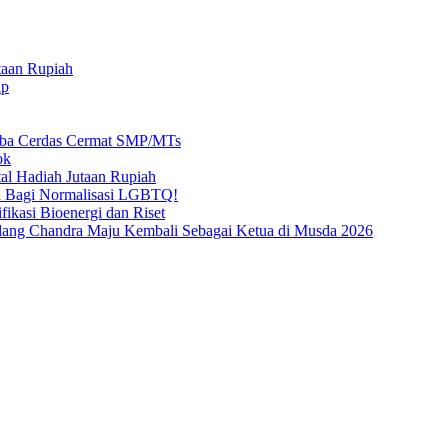
taan Rupiah
ap
mba Cerdas Cermat SMP/MTs
ok
al Hadiah Jutaan Rupiah
n Bagi Normalisasi LGBTQ!
ikasi Bioenergi dan Riset
ang Chandra Maju Kembali Sebagai Ketua di Musda 2026