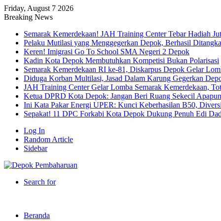
Friday, August 7 2026
Breaking News
Semarak Kemerdekaan! JAH Training Center Tebar Hadiah Ju
Pelaku Mutilasi yang Menggegerkan Depok, Berhasil Ditangk
Keren! Imigrasi Go To School SMA Negeri 2 Depok
Kadin Kota Depok Membutuhkan Kompetisi Bukan Polarisasi
Semarak Kemerdekaan RI ke-81, Diskarpus Depok Gelar Lo
Diduga Korban Multilasi, Jasad Dalam Karung Gegerkan Dep
JAH Training Center Gelar Lomba Semarak Kemerdekaan, Tot
Ketua DPRD Kota Depok: Jangan Beri Ruang Sekecil Apapu
Ini Kata Pakar Energi UPER: Kunci Keberhasilan B50, Diversif
Sepakat! 11 DPC Forkabi Kota Depok Dukung Penuh Edi Dad
Log In
Random Article
Sidebar
Search for
Beranda