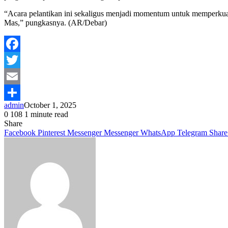
“Acara pelantikan ini sekaligus menjadi momentum untuk memperku
Mas,” pungkasnya. (AR/Debar)
Facebook
Twitter
Email
admin
October 1, 2025
Share
0
108
1 minute read
Share
Facebook
Pinterest
Messenger
Messenger
WhatsApp
Telegram
Share