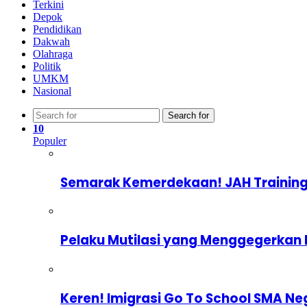
Terkini
Depok
Pendidikan
Dakwah
Olahraga
Politik
UMKM
Nasional
Search for
10
Populer
Semarak Kemerdekaan! JAH Training
Pelaku Mutilasi yang Menggegerkan 
Keren! Imigrasi Go To School SMA Ne