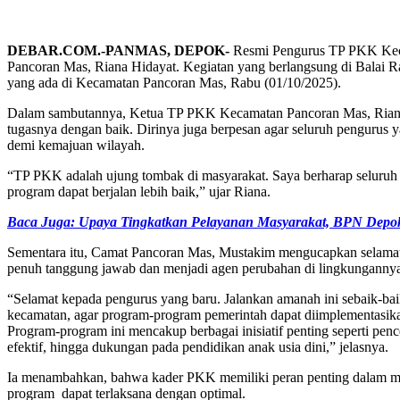
DEBAR.COM.-PANMAS, DEPOK-
Resmi Pengurus TP PKK Kec
Pancoran Mas, Riana Hidayat. Kegiatan yang berlangsung di Balai R
yang ada di Kecamatan Pancoran Mas, Rabu (01/10/2025).
Dalam sambutannya, Ketua TP PKK Kecamatan Pancoran Mas, Riana 
tugasnya dengan baik. Dirinya juga berpesan agar seluruh pengurus y
demi kemajuan wilayah.
“TP PKK adalah ujung tombak di masyarakat. Saya berharap seluruh p
program dapat berjalan lebih baik,” ujar Riana.
Baca Juga: Upaya Tingkatkan Pelayanan Masyarakat, BPN Depo
Sementara itu, Camat Pancoran Mas, Mustakim mengucapkan selamat 
penuh tanggung jawab dan menjadi agen perubahan di lingkunganny
“Selamat kepada pengurus yang baru. Jalankan amanah ini sebaik-ba
kecamatan, agar program-program pemerintah dapat diimplementasik
Program-program ini mencakup berbagai inisiatif penting seperti pe
efektif, hingga dukungan pada pendidikan anak usia dini,” jelasnya.
Ia menambahkan, bahwa kader PKK memiliki peran penting dalam menge
program dapat terlaksana dengan optimal.