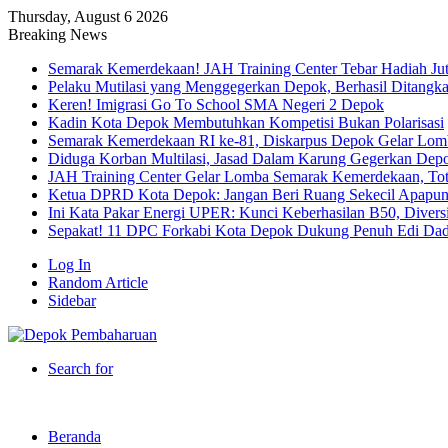
Thursday, August 6 2026
Breaking News
Semarak Kemerdekaan! JAH Training Center Tebar Hadiah Ju
Pelaku Mutilasi yang Menggegerkan Depok, Berhasil Ditangk
Keren! Imigrasi Go To School SMA Negeri 2 Depok
Kadin Kota Depok Membutuhkan Kompetisi Bukan Polarisasi
Semarak Kemerdekaan RI ke-81, Diskarpus Depok Gelar Lo
Diduga Korban Multilasi, Jasad Dalam Karung Gegerkan Dep
JAH Training Center Gelar Lomba Semarak Kemerdekaan, Tot
Ketua DPRD Kota Depok: Jangan Beri Ruang Sekecil Apapu
Ini Kata Pakar Energi UPER: Kunci Keberhasilan B50, Diversif
Sepakat! 11 DPC Forkabi Kota Depok Dukung Penuh Edi Dad
Log In
Random Article
Sidebar
Search for
Beranda