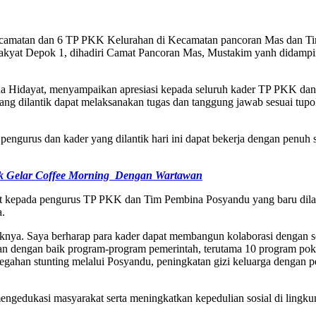
amatan dan 6 TP PKK Kelurahan di Kecamatan pancoran Mas dan Ti
akyat Depok 1, dihadiri Camat Pancoran Mas, Mustakim yanh didampin
Hidayat, menyampaikan apresiasi kepada seluruh kader TP PKK dan
ang dilantik dapat melaksanakan tugas dan tanggung jawab sesuai tupok
engurus dan kader yang dilantik hari ini dapat bekerja dengan penuh 
k Gelar Coffee Morning Dengan Wartawan
kepada pengurus TP PKK dan Tim Pembina Posyandu yang baru dilanti
a.
iknya. Saya berharap para kader dapat membangun kolaborasi dengan s
an dengan baik program-program pemerintah, terutama 10 program pok
ncegahan stunting melalui Posyandu, peningkatan gizi keluarga denga
dukasi masyarakat serta meningkatkan kepedulian sosial di lingkunga