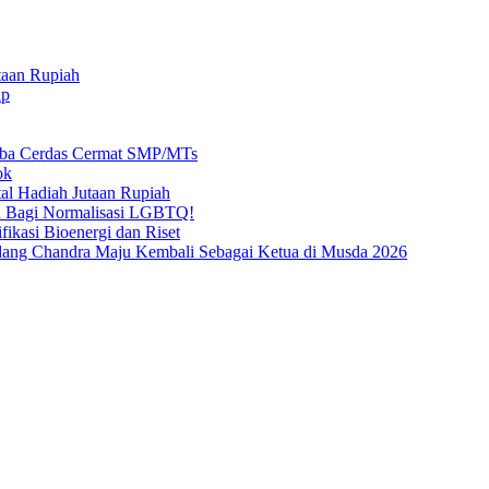
taan Rupiah
ap
mba Cerdas Cermat SMP/MTs
ok
al Hadiah Jutaan Rupiah
n Bagi Normalisasi LGBTQ!
ikasi Bioenergi dan Riset
ang Chandra Maju Kembali Sebagai Ketua di Musda 2026