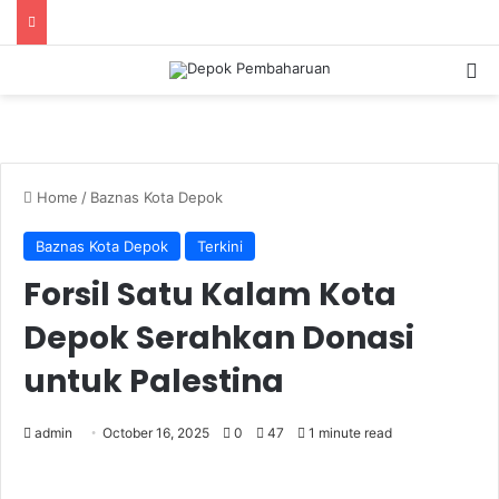
S
Home
/
Baznas Kota Depok
Baznas Kota Depok
Terkini
Forsil Satu Kalam Kota
Depok Serahkan Donasi
untuk Palestina
admin
October 16, 2025
0
47
1 minute read