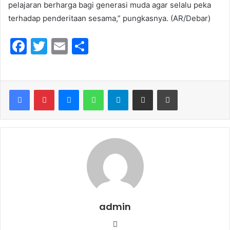
pelajaran berharga bagi generasi muda agar selalu peka
terhadap penderitaan sesama,” pungkasnya. (AR/Debar)
F
T
E
S
a
w
m
h
c
itt
ai
ar
e
er
l
e
Messenger
WhatsApp
Telegram
Share via Email
Print
b
o
o
k
admin
We