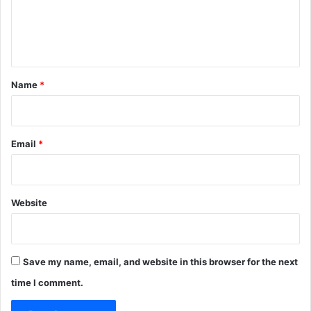
e
n
t
*
Name
*
Email
*
Website
Save my name, email, and website in this browser for the next
time I comment.