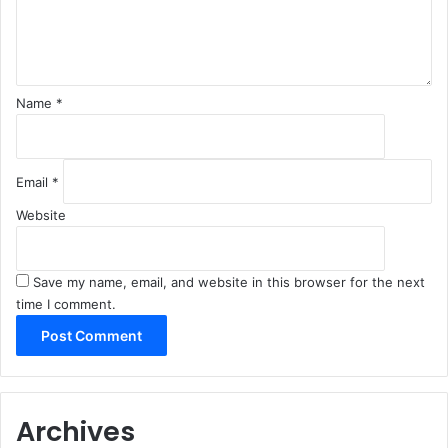
n
t
*
Name
*
Email
*
Website
Save my name, email, and website in this browser for the next
time I comment.
Archives