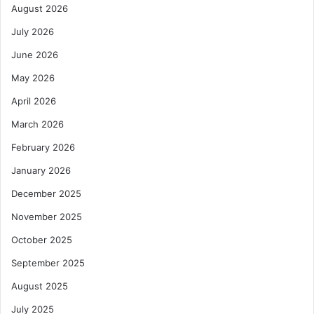
August 2026
July 2026
June 2026
May 2026
April 2026
March 2026
February 2026
January 2026
December 2025
November 2025
October 2025
September 2025
August 2025
July 2025