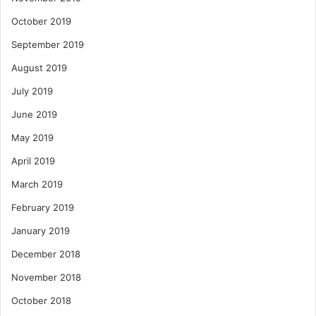
October 2019
September 2019
August 2019
July 2019
June 2019
May 2019
April 2019
March 2019
February 2019
January 2019
December 2018
November 2018
October 2018