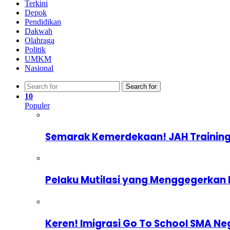
Terkini
Depok
Pendidikan
Dakwah
Olahraga
Politik
UMKM
Nasional
Search for
10
Populer
Semarak Kemerdekaan! JAH Training
Pelaku Mutilasi yang Menggegerkan 
Keren! Imigrasi Go To School SMA Ne