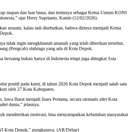
ukup mapan dan luar biasa, dan tentunya sebagai Ketua Umum KONI
donesia,” ujar Herry Suprianto, Kamis (12/02/2026).
atkan sesuatu, kalau tadi disebutkan, bahwa dirinya memjadi Ketua
 Depok.
ya tidak ingin mengkhianati amanah yang telah diberikan tersebut,
abang (Pengcab) olahraga yang ada di Kota Depok.
sa bersaing bukan hanya di Indonesia tetapi juga ditingkat Asia
fat positif pada kami, di tahun 2026 Kota Depok menjadi salah satu
ikuti oleh 27 Kota Kabupaten.
ut, Jawa Barat menjadi Juara Pertama, secara otomatis atlet Kota
let dunia,” jelasnya.
ntuk memberikan motivasi, bisa menyampaikan kebutuhan masyarakat
 PWI Kota Depok,” pungkasnya. (AR/Debar)