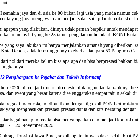
ebut.
 semakin jaya dan di usia ke 80 bukan lagi usia yang muda namun c
media yang juga mengawal dan menjadi salah satu pilar demokrasi di In
a ini apapun yang dlakukan, dirinya tidak pernah berpikir untuk mendap
an kalau tuntas ini yang ke 28 tahun pengalaman berada di KONI Kota
 apa yang saya lakukan itu hanya menjalankan amanah yang diberikan, sa
ga di Kota Depok, adalah sesungguhnya keberhasilan para 59 Pengurus C
dari nol dari mereka belum bisa apa-apa dan bisa berprestasi bahkan bi
,” ungkapnya.
2 Penghargaan ke Pejabat dan Tokoh Informatif
n 2026 ini menjadi mohon doa restu, dukungan dan lain-lainnya bersi
sa, dan event yang besar karena diselenggarakan empat tahun sekali di
olahraga di Indonesia, ini dibuktikan dengan tiga kali PON berturut-tur
 yang menghasilkan prestasi-prestasi dunia dan kita bersaing dengan at
, biar bagaimanapun media bisa menyampaikan dan menjadi kontrol u
nggal, 7 – 20 November 2026.
hraga Provinsi Jawa Barat, sekali lagi tentunya sukses selalu buat