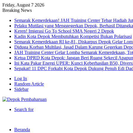
Friday, August 7 2026
Breaking News
Semarak Kemerdekaan! JAH Training Center Tebar Hadiah Ju
Pelaku Mutilasi yang Menggegerkan Depok, Berhasil Ditangk
Keren! Imigrasi Go To School SMA Negeri 2 Depok
Kadin Kota Depok Membutuhkan Kompetisi Bukan Polarisasi
Semarak Kemerdekaan RI ke-81, Diskarpus Depok Gelar Lo
Diduga Korban Multilasi, Jasad Dalam Karung Gegerkan Dep
JAH Training Center Gelar Lomba Semarak Kemerdekaan, Tot
Ketua DPRD Kota Depok: Jangan Beri Ruang Sekecil Apapu
Ini Kata Pakar Energi UPER: Kunci Keberhasilan B50, Diversif
Sepakat! 11 DPC Forkabi Kota Depok Dukung Penuh Edi Dad
Log In
Random Article
Sidebar
Search for
Beranda