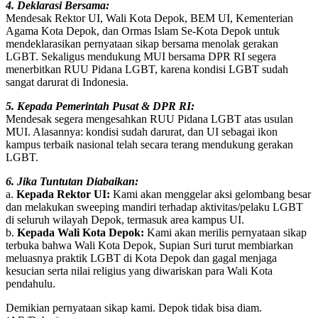
4. Deklarasi Bersama:
Mendesak Rektor UI, Wali Kota Depok, BEM UI, Kementerian
Agama Kota Depok, dan Ormas Islam Se-Kota Depok untuk
mendeklarasikan pernyataan sikap bersama menolak gerakan
LGBT. Sekaligus mendukung MUI bersama DPR RI segera
menerbitkan RUU Pidana LGBT, karena kondisi LGBT sudah
sangat darurat di Indonesia.
5. Kepada Pemerintah Pusat & DPR RI:
Mendesak segera mengesahkan RUU Pidana LGBT atas usulan
MUI. Alasannya: kondisi sudah darurat, dan UI sebagai ikon
kampus terbaik nasional telah secara terang mendukung gerakan
LGBT.
6. Jika Tuntutan Diabaikan:
a.
Kepada Rektor UI:
Kami akan menggelar aksi gelombang besar
dan melakukan sweeping mandiri terhadap aktivitas/pelaku LGBT
di seluruh wilayah Depok, termasuk area kampus UI.
b.
Kepada Wali Kota Depok:
Kami akan merilis pernyataan sikap
terbuka bahwa Wali Kota Depok, Supian Suri turut membiarkan
meluasnya praktik LGBT di Kota Depok dan gagal menjaga
kesucian serta nilai religius yang diwariskan para Wali Kota
pendahulu.
Demikian pernyataan sikap kami. Depok tidak bisa diam.