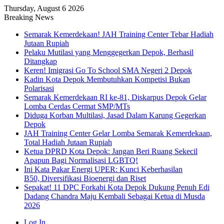
Thursday, August 6 2026
Breaking News
Semarak Kemerdekaan! JAH Training Center Tebar Hadiah
Jutaan Rupiah
Pelaku Mutilasi yang Menggegerkan Depok, Berhasil
Ditangkap
Keren! Imigrasi Go To School SMA Negeri 2 Depok
Kadin Kota Depok Membutuhkan Kompetisi Bukan
Polarisasi
Semarak Kemerdekaan RI ke-81, Diskarpus Depok Gelar
Lomba Cerdas Cermat SMP/MTs
Diduga Korban Multilasi, Jasad Dalam Karung Gegerkan
Depok
JAH Training Center Gelar Lomba Semarak Kemerdekaan,
Total Hadiah Jutaan Rupiah
Ketua DPRD Kota Depok: Jangan Beri Ruang Sekecil
Apapun Bagi Normalisasi LGBTQ!
Ini Kata Pakar Energi UPER: Kunci Keberhasilan
B50, Diversifikasi Bioenergi dan Riset
Sepakat! 11 DPC Forkabi Kota Depok Dukung Penuh Edi
Dadang Chandra Maju Kembali Sebagai Ketua di Musda
2026
Log In