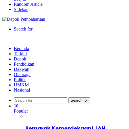
Random Article
Sidebar
Search for
Beranda
Terkini
Depok
Pendidikan
Dakwah
Olahraga
Politik
UMKM
Nasional
Search for
10
Populer
Semarak Kemerdekaan! JAH