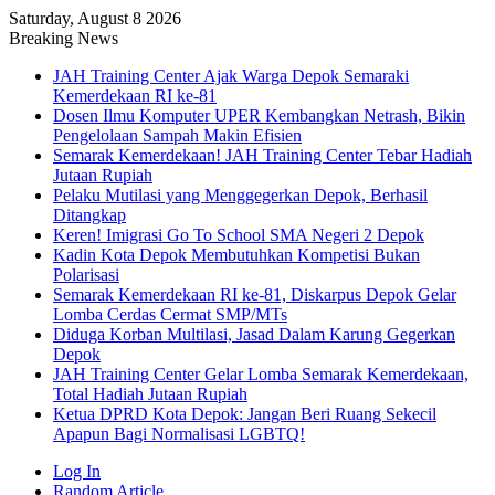
Saturday, August 8 2026
Breaking News
JAH Training Center Ajak Warga Depok Semaraki
Kemerdekaan RI ke-81
Dosen Ilmu Komputer UPER Kembangkan Netrash, Bikin
Pengelolaan Sampah Makin Efisien
Semarak Kemerdekaan! JAH Training Center Tebar Hadiah
Jutaan Rupiah
Pelaku Mutilasi yang Menggegerkan Depok, Berhasil
Ditangkap
Keren! Imigrasi Go To School SMA Negeri 2 Depok
Kadin Kota Depok Membutuhkan Kompetisi Bukan
Polarisasi
Semarak Kemerdekaan RI ke-81, Diskarpus Depok Gelar
Lomba Cerdas Cermat SMP/MTs
Diduga Korban Multilasi, Jasad Dalam Karung Gegerkan
Depok
JAH Training Center Gelar Lomba Semarak Kemerdekaan,
Total Hadiah Jutaan Rupiah
Ketua DPRD Kota Depok: Jangan Beri Ruang Sekecil
Apapun Bagi Normalisasi LGBTQ!
Log In
Random Article