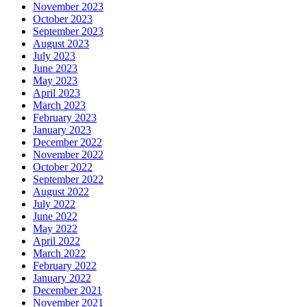
November 2023
October 2023
September 2023
August 2023
July 2023
June 2023
May 2023
April 2023
March 2023
February 2023
January 2023
December 2022
November 2022
October 2022
September 2022
August 2022
July 2022
June 2022
May 2022
April 2022
March 2022
February 2022
January 2022
December 2021
November 2021