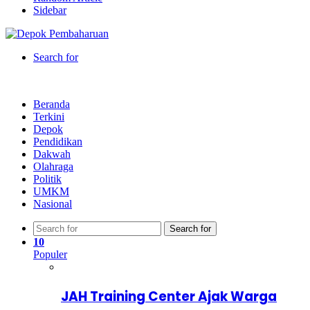
Sidebar
Search for
Beranda
Terkini
Depok
Pendidikan
Dakwah
Olahraga
Politik
UMKM
Nasional
Search for
10
Populer
JAH Training Center Ajak Warga