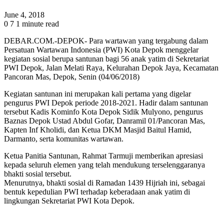
June 4, 2018
0
7
1 minute read
DEBAR.COM.-DEPOK- Para wartawan yang tergabung dalam
Persatuan Wartawan Indonesia (PWI) Kota Depok menggelar
kegiatan sosial berupa santunan bagi 56 anak yatim di Sekretariat
PWI Depok, Jalan Melati Raya, Kelurahan Depok Jaya, Kecamatan
Pancoran Mas, Depok, Senin (04/06/2018)
Kegiatan santunan ini merupakan kali pertama yang digelar
pengurus PWI Depok periode 2018-2021. Hadir dalam santunan
tersebut Kadis Kominfo Kota Depok Sidik Mulyono, pengurus
Baznas Depok Ustad Abdul Gofar, Danramil 01/Pancoran Mas,
Kapten Inf Kholidi, dan Ketua DKM Masjid Baitul Hamid,
Darmanto, serta komunitas wartawan.
Ketua Panitia Santunan, Rahmat Tarmuji memberikan apresiasi
kepada seluruh elemen yang telah mendukung terselenggaranya
bhakti sosial tersebut.
Menurutnya, bhakti sosial di Ramadan 1439 Hijriah ini, sebagai
bentuk kepedulian PWI terhadap keberadaan anak yatim di
lingkungan Sekretariat PWI Kota Depok.