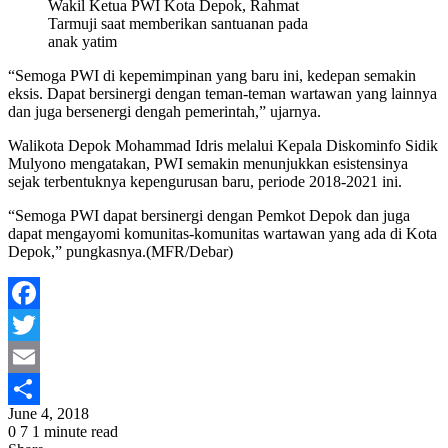
Wakil Ketua PWI Kota Depok, Rahmat
Tarmuji saat memberikan santuanan pada
anak yatim
“Semoga PWI di kepemimpinan yang baru ini, kedepan semakin
eksis. Dapat bersinergi dengan teman-teman wartawan yang lainnya
dan juga bersenergi dengah pemerintah,” ujarnya.
Walikota Depok Mohammad Idris melalui Kepala Diskominfo Sidik
Mulyono mengatakan, PWI semakin menunjukkan esistensinya
sejak terbentuknya kepengurusan baru, periode 2018-2021 ini.
“Semoga PWI dapat bersinergi dengan Pemkot Depok dan juga
dapat mengayomi komunitas-komunitas wartawan yang ada di Kota
Depok,” pungkasnya.(MFR/Debar)
Facebook
Twitter
Email
June 4, 2018
Share
0
7
1 minute read