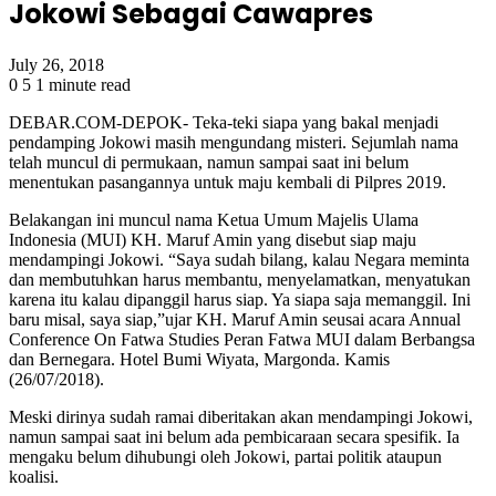
Jokowi Sebagai Cawapres
July 26, 2018
0
5
1 minute read
DEBAR.COM-DEPOK- Teka-teki siapa yang bakal menjadi
pendamping Jokowi masih mengundang misteri. Sejumlah nama
telah muncul di permukaan, namun sampai saat ini belum
menentukan pasangannya untuk maju kembali di Pilpres 2019.
Belakangan ini muncul nama Ketua Umum Majelis Ulama
Indonesia (MUI) KH. Maruf Amin yang disebut siap maju
mendampingi Jokowi. “Saya sudah bilang, kalau Negara meminta
dan membutuhkan harus membantu, menyelamatkan, menyatukan
karena itu kalau dipanggil harus siap. Ya siapa saja memanggil. Ini
baru misal, saya siap,”ujar KH. Maruf Amin seusai acara Annual
Conference On Fatwa Studies Peran Fatwa MUI dalam Berbangsa
dan Bernegara. Hotel Bumi Wiyata, Margonda. Kamis
(26/07/2018).
Meski dirinya sudah ramai diberitakan akan mendampingi Jokowi,
namun sampai saat ini belum ada pembicaraan secara spesifik. Ia
mengaku belum dihubungi oleh Jokowi, partai politik ataupun
koalisi.