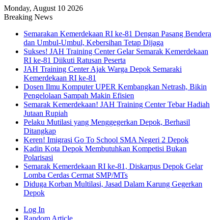
Monday, August 10 2026
Breaking News
Semarakan Kemerdekaan RI ke-81 Dengan Pasang Bendera
dan Umbul-Umbul, Kebersihan Tetap Dijaga
Sukses! JAH Training Center Gelar Semarak Kemerdekaan
RI ke-81 Diikuti Ratusan Peserta
JAH Training Center Ajak Warga Depok Semaraki
Kemerdekaan RI ke-81
Dosen Ilmu Komputer UPER Kembangkan Netrash, Bikin
Pengelolaan Sampah Makin Efisien
Semarak Kemerdekaan! JAH Training Center Tebar Hadiah
Jutaan Rupiah
Pelaku Mutilasi yang Menggegerkan Depok, Berhasil
Ditangkap
Keren! Imigrasi Go To School SMA Negeri 2 Depok
Kadin Kota Depok Membutuhkan Kompetisi Bukan
Polarisasi
Semarak Kemerdekaan RI ke-81, Diskarpus Depok Gelar
Lomba Cerdas Cermat SMP/MTs
Diduga Korban Multilasi, Jasad Dalam Karung Gegerkan
Depok
Log In
Random Article