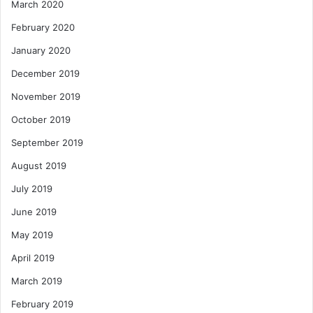
March 2020
February 2020
January 2020
December 2019
November 2019
October 2019
September 2019
August 2019
July 2019
June 2019
May 2019
April 2019
March 2019
February 2019