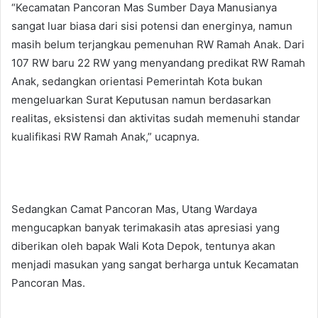
“Kecamatan Pancoran Mas Sumber Daya Manusianya
sangat luar biasa dari sisi potensi dan energinya, namun
masih belum terjangkau pemenuhan RW Ramah Anak. Dari
107 RW baru 22 RW yang menyandang predikat RW Ramah
Anak, sedangkan orientasi Pemerintah Kota bukan
mengeluarkan Surat Keputusan namun berdasarkan
realitas, eksistensi dan aktivitas sudah memenuhi standar
kualifikasi RW Ramah Anak,” ucapnya.
Sedangkan Camat Pancoran Mas, Utang Wardaya
mengucapkan banyak terimakasih atas apresiasi yang
diberikan oleh bapak Wali Kota Depok, tentunya akan
menjadi masukan yang sangat berharga untuk Kecamatan
Pancoran Mas.