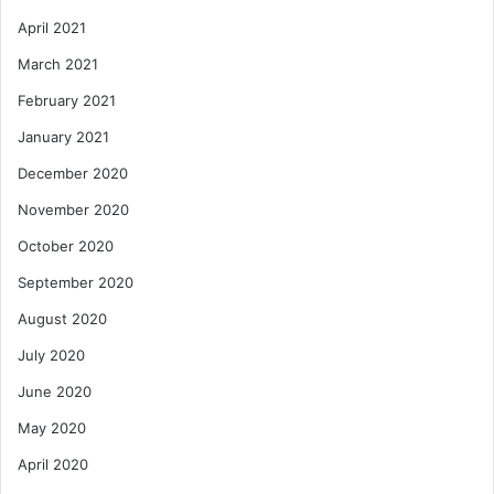
April 2021
March 2021
February 2021
January 2021
December 2020
November 2020
October 2020
September 2020
August 2020
July 2020
June 2020
May 2020
April 2020