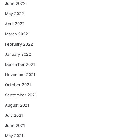
June 2022
May 2022
April 2022
March 2022
February 2022
January 2022
December 2021
November 2021
October 2021
September 2021
August 2021
July 2021
June 2021
May 2021