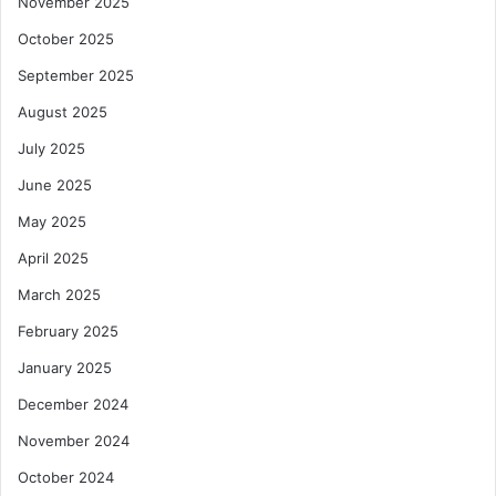
November 2025
October 2025
September 2025
August 2025
July 2025
June 2025
May 2025
April 2025
March 2025
February 2025
January 2025
December 2024
November 2024
October 2024