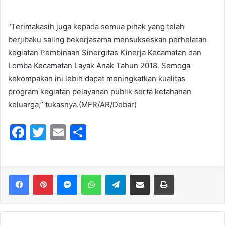
“Terimakasih juga kepada semua pihak yang telah
berjibaku saling bekerjasama mensukseskan perhelatan
kegiatan Pembinaan Sinergitas Kinerja Kecamatan dan
Lomba Kecamatan Layak Anak Tahun 2018. Semoga
kekompakan ini lebih dapat meningkatkan kualitas
program kegiatan pelayanan publik serta ketahanan
keluarga,” tukasnya.(MFR/AR/Debar)
F
T
E
S
a
w
m
h
c
itt
ai
ar
e
er
l
e
Messenger
WhatsApp
Telegram
Share via Email
Print
b
o