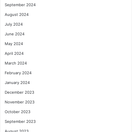
September 2024
August 2024
July 2024
June 2024
May 2024
April 2024
March 2024
February 2024
January 2024
December 2023
November 2023
October 2023
September 2023
August 2023