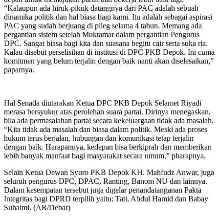
“Kalaupun ada hiruk-pikuk datangnya dari PAC adalah sebuah
dinamika politik dan hal biasa bagi kami. Itu adalah sebagai aspirasi
PAC yang sudah berjuang di pileg selama 4 tahun. Memang ada
pergantian sistem setelah Muktamar dalam pergantian Pengurus
DPC. Sangat biasa bagi kita dan suasana begitu cair serta suka ria.
Kalau disebut perselisihan di institusi di DPC PKB Depok. Ini cuma
komitmen yang belum terjalin dengan baik nanti akan diselesaikan,”
paparnya.
Hal Senada diutarakan Ketua DPC PKB Depok Selamet Riyadi
merasa bersyukur atas perolehan suara partai. Dirinya menegaskan,
bila ada permasalahan partai secara kekeluargaan tidak ada masalah.
“Kita tidak ada masalah dan biasa dalam politik. Meski ada proses
hukum terus berjalan, hubungan dan komunikasi tetap terjalin
dengan baik. Harapannya, kedepan bisa berkiprah dan memberikan
lebih banyak manfaat bagi masyarakat secara umum,” pharapnya.
Selain Ketua Dewan Syuro PKB Depok KH. Mahfudz Anwar, juga
seluruh pengurus DPC, DPAC, Ranting, Banom NU dan lainnya.
Dalam kesempatan tersebut juga digelar penandatanganan Pakta
Integritas bagi DPRD terpilih yaitu: Tati, Abdul Hamid dan Babay
Suhaimi. (AR/Debar)