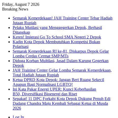
Friday, August 7 2026
Breaking News
Semarak Kemerdekaan! JAH Training Center Tebar Hadiah
Jutaan Rupiah
Pelaku Mutilasi yang Menggegerkan Depok, Berhasil
Ditangkap
Keren! Imigrasi Go To School SMA Negeri 2 Depok
Kadin Kota Depok Membutuhkan Kompetisi Bukan
Polarisasi
Semarak Kemerdekaan RI ke-81, Diskarpus Depok Gelar
Lomba Cerdas Cermat SMP/MTs
Diduga Korban Multilasi, Jasad Dalam Karung Gegerkan
Depok
JAH Training Center Gelar Lomba Semarak Kemerdekaan,
Total Hadiah Jutaan Rupiah
Ketua DPRD Kota Depok: Jangan Beri Ruang Sekecil
Apapun Bagi Normalisasi LGBTQ!
Ini Kata Pakar Energi UPER: Kunci Keberhasilan
B50, Diversifikasi Bioenergi dan Riset
Sepakat! 11 DPC Forkabi Kota Depok Dukung Penuh Edi
Dadang Chandra Maju Kembali Sebagai Ketua di Musda
2026
Log In