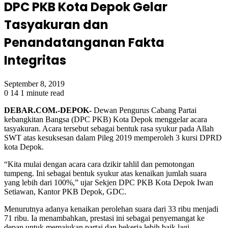
DPC PKB Kota Depok Gelar
Tasyakuran dan
Penandatanganan Fakta
Integritas
September 8, 2019
0
14
1 minute read
DEBAR.COM.-DEPOK-
Dewan Pengurus Cabang Partai
kebangkitan Bangsa (DPC PKB) Kota Depok menggelar acara
tasyakuran. Acara tersebut sebagai bentuk rasa syukur pada Allah
SWT atas kesuksesan dalam Pileg 2019 memperoleh 3 kursi DPRD
kota Depok.
“Kita mulai dengan acara cara dzikir tahlil dan pemotongan
tumpeng. Ini sebagai bentuk syukur atas kenaikan jumlah suara
yang lebih dari 100%,” ujar Sekjen DPC PKB Kota Depok Iwan
Setiawan, Kantor PKB Depok, GDC.
Menurutnya adanya kenaikan perolehan suara dari 33 ribu menjadi
71 ribu. Ia menambahkan, prestasi ini sebagai penyemangat ke
depan untuk memajukan partai dan bekerja lebih baik lagi.