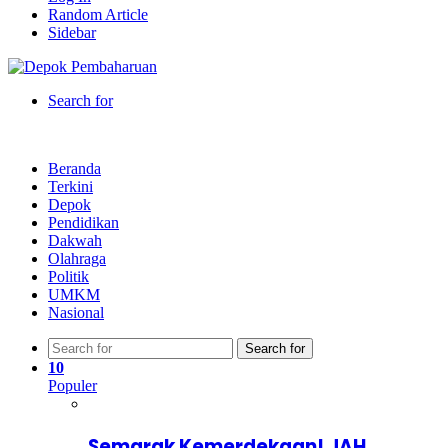
Random Article
Sidebar
Search for
Beranda
Terkini
Depok
Pendidikan
Dakwah
Olahraga
Politik
UMKM
Nasional
Search for
10
Populer
Semarak Kemerdekaan! JAH