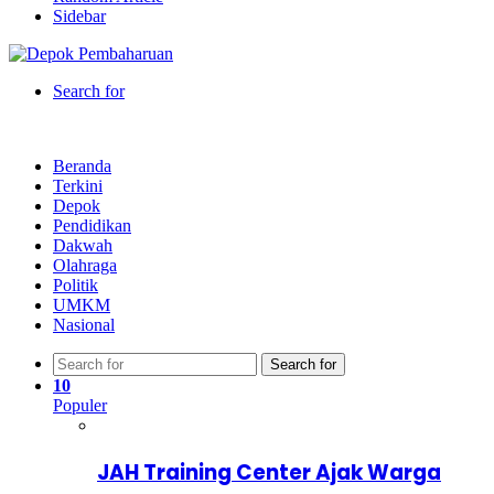
Sidebar
Search for
Beranda
Terkini
Depok
Pendidikan
Dakwah
Olahraga
Politik
UMKM
Nasional
Search for
10
Populer
JAH Training Center Ajak Warga