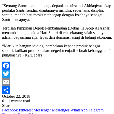
“Seorang Santri mampu mengedepankan substansi Akhlaqiyat sikap
perilaku Santri sendiri, diantaranya mandiri, sederhana, disiplin,
santun, rendah hati meski tetap tegap dengan Izzahnya sebagai
Santri,” ucapnya.
Terpisah Pimpinan Depok Pembaharuan (Debar) H Acep Al Azhari
menambahkan, makna Hari Santri di era sekarang salah satunya
adalah bagaimana agar lepas dari dominasi asing di bidang ekonomi.
“Mari kita bangun idiologi pembelaan kepada produk bangsa
sendiri. Jadikan produk dalam negeri menjadi sebuah kebanggaan,”
pungkasnya. (R2/Debar)
Facebook
Twitter
Email
October 22, 2018
Share
0
1
1 minute read
Share
Facebook
Pinterest
Messenger
Messenger
WhatsApp
Telegram