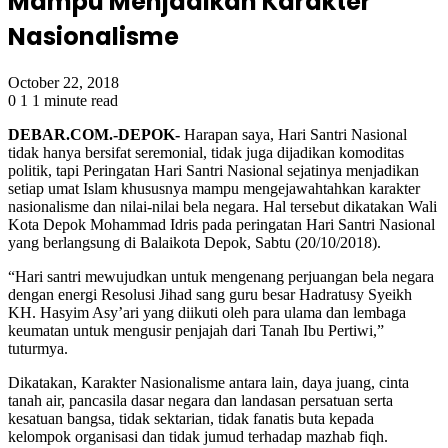
Mampu Menjadikan Karakter
Nasionalisme
October 22, 2018
0
1
1 minute read
DEBAR.COM.-DEPOK-
Harapan saya, Hari Santri Nasional
tidak hanya bersifat seremonial, tidak juga dijadikan komoditas
politik, tapi Peringatan Hari Santri Nasional sejatinya menjadikan
setiap umat Islam khususnya mampu mengejawahtahkan karakter
nasionalisme dan nilai-nilai bela negara. Hal tersebut dikatakan Wali
Kota Depok Mohammad Idris pada peringatan Hari Santri Nasional
yang berlangsung di Balaikota Depok, Sabtu (20/10/2018).
“Hari santri mewujudkan untuk mengenang perjuangan bela negara
dengan energi Resolusi Jihad sang guru besar Hadratusy Syeikh
KH. Hasyim Asy’ari yang diikuti oleh para ulama dan lembaga
keumatan untuk mengusir penjajah dari Tanah Ibu Pertiwi,”
tuturmya.
Dikatakan, Karakter Nasionalisme antara lain, daya juang, cinta
tanah air, pancasila dasar negara dan landasan persatuan serta
kesatuan bangsa, tidak sektarian, tidak fanatis buta kepada
kelompok organisasi dan tidak jumud terhadap mazhab fiqh.