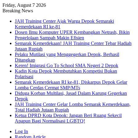
Friday, August 7 2026
Breaking News
JAH Training Center Ajak Warga Depok Semaraki
Kemerdekaan RI ke-81
Dosen Ilmu Komputer UPER Kembangkan Netrash, Bikin
Pengelolaan Sampah Makin Efisien
Semarak Kemerdekaan! JAH Training Center Tebar Hadiah
Jutaan Rupiah
Pelaku Mutilasi yang Menggegerkan Depok, Berhasil
Ditangkap
Keren! Imigrasi Go To School SMA Negeri 2 Depok
Kadin Kota Depok Membutuhkan Kompetisi Bukan
Polarisasi
Semarak Kemerdekaan RI ke-81, Diskarpus Depok Gelar
Lomba Cerdas Cermat SMP/MTs
Diduga Korban Multilasi, Jasad Dalam Karung Gegerkan
Depok
JAH Training Center Gelar Lomba Semarak Kemerdekaan,
Total Hadiah Jutaan Rupiah
Ketua DPRD Kota Depok: Jangan Beri Ruang Sekecil
Apapun Bagi Normalisasi LGBTQ!
Log In
Random Article