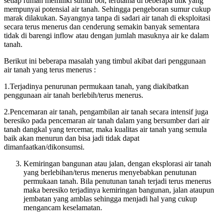
setiap rumah memiliki sumur bor, terutama di beberapa titik yang
mempunyai potensial air tanah. Sehingga pengeboran sumur cukup
marak dilakukan. Sayangnya tanpa di sadari air tanah di eksploitasi
secara terus menerus dan cenderung semakin banyak sementara
tidak di barengi inflow atau dengan jumlah masuknya air ke dalam
tanah.
Berikut ini beberapa masalah yang timbul akibat dari penggunaan
air tanah yang terus menerus :
1.Terjadinya penurunan permukaan tanah, yang diakibatkan
penggunaan air tanah berlebih/terus menerus.
2.Pencemaran air tanah, pengambilan air tanah secara intensif juga
beresiko pada pencemaran air tanah dalam yang bersumber dari air
tanah dangkal yang tercemar, maka kualitas air tanah yang semula
baik akan menurun dan bisa jadi tidak dapat
dimanfaatkan/dikonsumsi.
Kemiringan bangunan atau jalan, dengan eksplorasi air tanah
yang berlebihan/terus menerus menyebabkan penutunan
permukaan tanah. Bila penutunan tanah terjadi terus menerus
maka beresiko terjadinya kemiringan bangunan, jalan ataupun
jembatan yang amblas sehingga menjadi hal yang cukup
mengancam keselamatan.