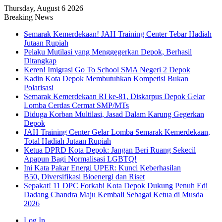
Thursday, August 6 2026
Breaking News
Semarak Kemerdekaan! JAH Training Center Tebar Hadiah
Jutaan Rupiah
Pelaku Mutilasi yang Menggegerkan Depok, Berhasil
Ditangkap
Keren! Imigrasi Go To School SMA Negeri 2 Depok
Kadin Kota Depok Membutuhkan Kompetisi Bukan
Polarisasi
Semarak Kemerdekaan RI ke-81, Diskarpus Depok Gelar
Lomba Cerdas Cermat SMP/MTs
Diduga Korban Multilasi, Jasad Dalam Karung Gegerkan
Depok
JAH Training Center Gelar Lomba Semarak Kemerdekaan,
Total Hadiah Jutaan Rupiah
Ketua DPRD Kota Depok: Jangan Beri Ruang Sekecil
Apapun Bagi Normalisasi LGBTQ!
Ini Kata Pakar Energi UPER: Kunci Keberhasilan
B50, Diversifikasi Bioenergi dan Riset
Sepakat! 11 DPC Forkabi Kota Depok Dukung Penuh Edi
Dadang Chandra Maju Kembali Sebagai Ketua di Musda
2026
Log In