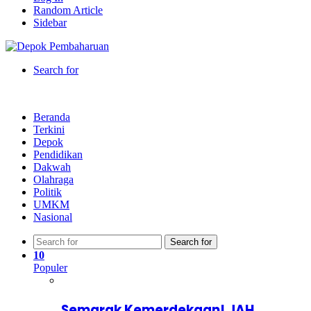
Random Article
Sidebar
Search for
Beranda
Terkini
Depok
Pendidikan
Dakwah
Olahraga
Politik
UMKM
Nasional
Search for
10
Populer
Semarak Kemerdekaan! JAH