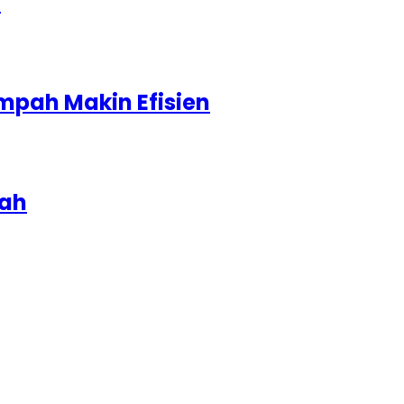
1
mpah Makin Efisien
iah