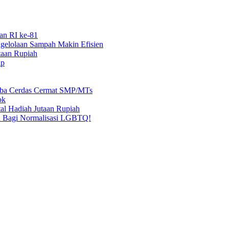
an RI ke-81
elolaan Sampah Makin Efisien
taan Rupiah
ap
mba Cerdas Cermat SMP/MTs
ok
al Hadiah Jutaan Rupiah
n Bagi Normalisasi LGBTQ!