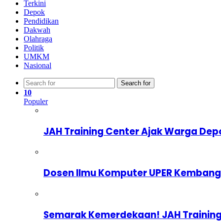
Terkini
Depok
Pendidikan
Dakwah
Olahraga
Politik
UMKM
Nasional
Search for
10
Populer
JAH Training Center Ajak Warga Dep
Dosen Ilmu Komputer UPER Kembangka
Semarak Kemerdekaan! JAH Training