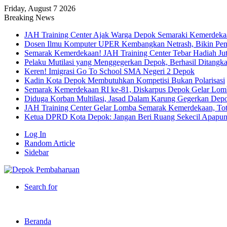
Friday, August 7 2026
Breaking News
JAH Training Center Ajak Warga Depok Semaraki Kemerdeka
Dosen Ilmu Komputer UPER Kembangkan Netrash, Bikin Peng
Semarak Kemerdekaan! JAH Training Center Tebar Hadiah Ju
Pelaku Mutilasi yang Menggegerkan Depok, Berhasil Ditangk
Keren! Imigrasi Go To School SMA Negeri 2 Depok
Kadin Kota Depok Membutuhkan Kompetisi Bukan Polarisasi
Semarak Kemerdekaan RI ke-81, Diskarpus Depok Gelar Lo
Diduga Korban Multilasi, Jasad Dalam Karung Gegerkan Dep
JAH Training Center Gelar Lomba Semarak Kemerdekaan, Tot
Ketua DPRD Kota Depok: Jangan Beri Ruang Sekecil Apapu
Log In
Random Article
Sidebar
Search for
Beranda