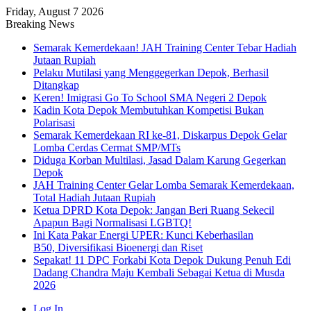
Friday, August 7 2026
Breaking News
Semarak Kemerdekaan! JAH Training Center Tebar Hadiah
Jutaan Rupiah
Pelaku Mutilasi yang Menggegerkan Depok, Berhasil
Ditangkap
Keren! Imigrasi Go To School SMA Negeri 2 Depok
Kadin Kota Depok Membutuhkan Kompetisi Bukan
Polarisasi
Semarak Kemerdekaan RI ke-81, Diskarpus Depok Gelar
Lomba Cerdas Cermat SMP/MTs
Diduga Korban Multilasi, Jasad Dalam Karung Gegerkan
Depok
JAH Training Center Gelar Lomba Semarak Kemerdekaan,
Total Hadiah Jutaan Rupiah
Ketua DPRD Kota Depok: Jangan Beri Ruang Sekecil
Apapun Bagi Normalisasi LGBTQ!
Ini Kata Pakar Energi UPER: Kunci Keberhasilan
B50, Diversifikasi Bioenergi dan Riset
Sepakat! 11 DPC Forkabi Kota Depok Dukung Penuh Edi
Dadang Chandra Maju Kembali Sebagai Ketua di Musda
2026
Log In