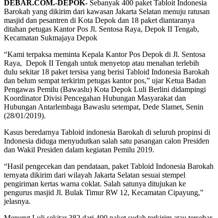
DEBAR.COM.-DEPOK-
Sebanyak 400 paket Tabloit Indonesia
Barokah yang dikirim dari kawasan Jakarta Selatan menuju ratusan
masjid dan pesantren di Kota Depok dan 18 paket diantaranya
ditahan petugas Kantor Pos Jl. Sentosa Raya, Depok II Tengab,
Kecamatan Sukmajaya Depok
“Kami terpaksa meminta Kepala Kantor Pos Depok di Jl. Sentosa
Raya, Depok II Tengah untuk menyetop atau menahan terlebih
dulu sekitar 18 paket tersisa yang berisi Tabloid Indonesia Barokah
dan belum sempat terkirim petugas kantor pos,” ujar Ketua Badan
Pengawas Pemilu (Bawaslu) Kota Depok Luli Berlini didampingi
Koordinator Divisi Pencegahan Hubungan Masyarakat dan
Hubungan Antarlembaga Bawaslu setempat, Dede Slamet, Senin
(28/01/2019).
Kasus beredarnya Tabloid indonesia Barokah di seluruh propinsi di
Indonesia diduga menyudutkan salah satu pasangan calon Presiden
dan Wakil Presiden dalam kegiatan Pemilu 2019.
“Hasil pengecekan dan pendataan, paket Tabloid Indonesia Barokah
ternyata dikirim dari wilayah Jakarta Selatan sesuai stempel
pengiriman kertas warna coklat. Salah satunya ditujukan ke
pengurus masjid Jl. Bulak Timur RW 12, Kecamatan Cipayung,”
jelasnya.
Menurut Luli sekitar 382 dari 400 paket sudah terkirim atau tersebar.