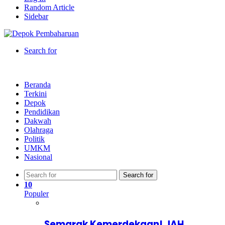
Random Article
Sidebar
Search for
Beranda
Terkini
Depok
Pendidikan
Dakwah
Olahraga
Politik
UMKM
Nasional
Search for
10
Populer
Semarak Kemerdekaan! JAH