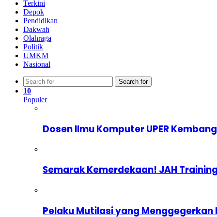
Terkini
Depok
Pendidikan
Dakwah
Olahraga
Politik
UMKM
Nasional
Search for
10
Populer
Dosen Ilmu Komputer UPER Kembangka
Semarak Kemerdekaan! JAH Training
Pelaku Mutilasi yang Menggegerkan 