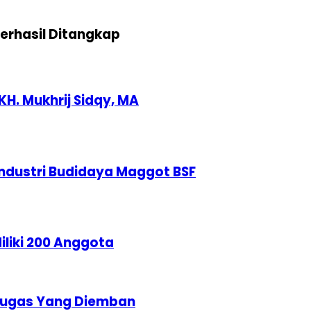
erhasil Ditangkap
KH. Mukhrij Sidqy, MA
ndustri Budidaya Maggot BSF
liki 200 Anggota
 Tugas Yang Diemban