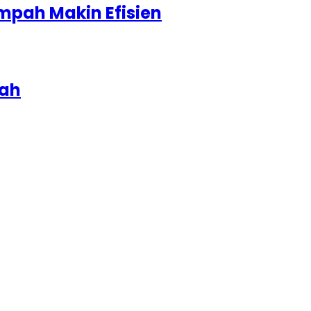
mpah Makin Efisien
iah