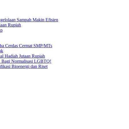
elolaan Sampah Makin Efisien
taan Rupiah
ap
mba Cerdas Cermat SMP/MTs
ok
al Hadiah Jutaan Rupiah
n Bagi Normalisasi LGBTQ!
ikasi Bioenergi dan Riset