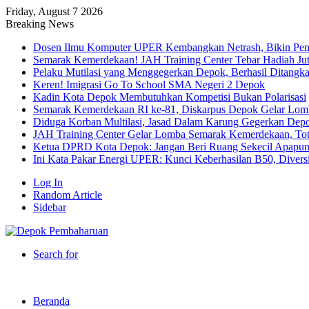
Friday, August 7 2026
Breaking News
Dosen Ilmu Komputer UPER Kembangkan Netrash, Bikin Peng
Semarak Kemerdekaan! JAH Training Center Tebar Hadiah Ju
Pelaku Mutilasi yang Menggegerkan Depok, Berhasil Ditangk
Keren! Imigrasi Go To School SMA Negeri 2 Depok
Kadin Kota Depok Membutuhkan Kompetisi Bukan Polarisasi
Semarak Kemerdekaan RI ke-81, Diskarpus Depok Gelar Lo
Diduga Korban Multilasi, Jasad Dalam Karung Gegerkan Dep
JAH Training Center Gelar Lomba Semarak Kemerdekaan, Tot
Ketua DPRD Kota Depok: Jangan Beri Ruang Sekecil Apapu
Ini Kata Pakar Energi UPER: Kunci Keberhasilan B50, Diversif
Log In
Random Article
Sidebar
Search for
Beranda