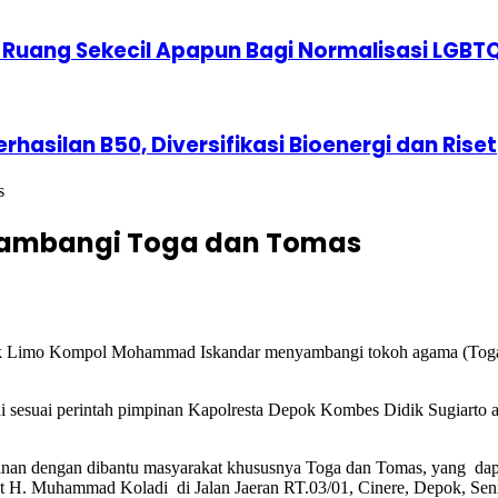
 Ruang Sekecil Apapun Bagi Normalisasi LGBT
erhasilan B50, Diversifikasi Bioenergi dan Riset
s
o Sambangi Toga dan Tomas
k Limo Kompol Mohammad Iskandar menyambangi tokoh agama (Toga) 
i sesuai perintah pimpinan Kapolresta Depok Kombes Didik Sugiarto a
manan dengan dibantu masyarakat khususnya Toga dan Tomas, yang dap
at H. Muhammad Koladi di Jalan Jaeran RT.03/01, Cinere, Depok, Seni