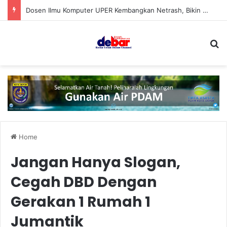
Dosen Ilmu Komputer UPER Kembangkan Netrash, Bikin Pengelolaan Sampah Makin Efisien
S
Home
Jangan Hanya Slogan,
Cegah DBD Dengan
Gerakan 1 Rumah 1
Jumantik