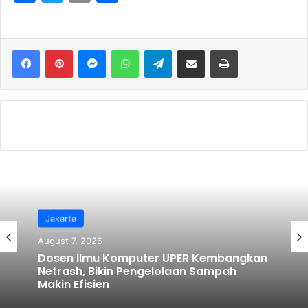
a
w
m
h
c
itt
ai
ar
e
er
l
e
Messenger
WhatsApp
Telegram
Share via Email
Print
b
o
o
k
Jakarta
August 7, 2026
Dosen Ilmu Komputer UPER Kembangkan
Netrash, Bikin Pengelolaan Sampah
Makin Efisien