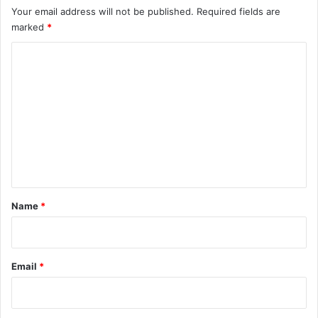
Your email address will not be published.
Required fields are
marked
*
C
o
m
m
e
n
t
*
Name
*
Email
*