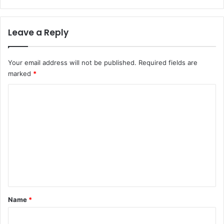
Leave a Reply
Your email address will not be published.
Required fields are
marked
*
C
o
m
m
e
n
t
*
Name
*