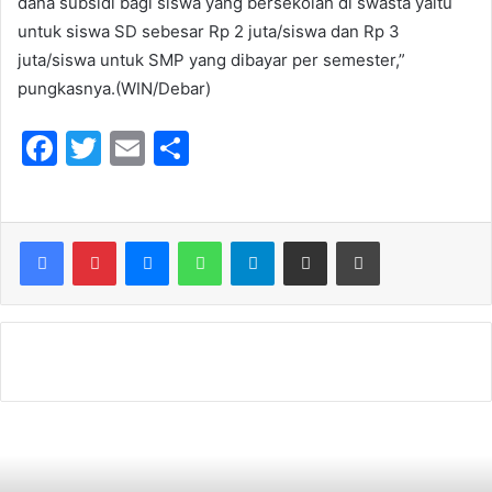
dana subsidi bagi siswa yang bersekolah di swasta yaitu
untuk siswa SD sebesar Rp 2 juta/siswa dan Rp 3
juta/siswa untuk SMP yang dibayar per semester,”
pungkasnya.(WIN/Debar)
F
T
E
S
a
w
m
h
c
itt
ai
ar
e
er
l
e
Messenger
WhatsApp
Telegram
Share via Email
Print
b
o
o
k