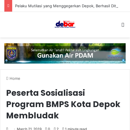
Pelaku Mutilasi yang Menggegerkan Depok, Berhasil Ditangkap
S
Home
Peserta Sosialisasi
Program BMPS Kota Depok
Membludak
March 21, 2019
0
2
1 minute read